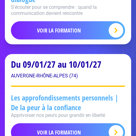
S'écouter pour se comprendre : quand la
communication devient rencontre
VOIR LA FORMATION
Du 09/01/27 au 10/01/27
AUVERGNE-RHÔNE-ALPES (74)
Les approfondissements personnels |
De la peur à la confiance
Apprivoiser nos peurs pour grandir en liberté
VOIR LA FORMATION