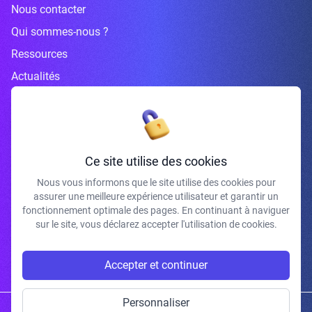
Nous contacter
Qui sommes-nous ?
Ressources
Actualités
Inscrivez-vous à la newsletter
Ce site utilise des cookies
Nous vous informons que le site utilise des cookies pour
assurer une meilleure expérience utilisateur et garantir un
J'accepte de recevoir vos e-mails et confirme avoir pris connaissance de
fonctionnement optimale des pages. En continuant à naviguer
votre politique de confidentialité et mentions légales.
sur le site, vous déclarez accepter l'utilisation de cookies.
S'INSCRIRE
Accepter et continuer
Personnaliser
Copyright © 2026 | Gum Studio. Tous droits réservés.