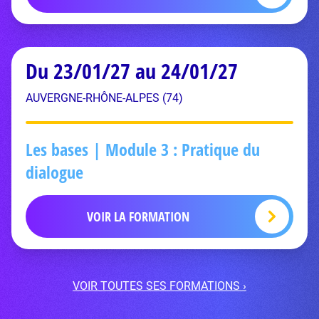
Du 23/01/27 au 24/01/27
AUVERGNE-RHÔNE-ALPES (74)
Les bases | Module 3 : Pratique du
dialogue
VOIR LA FORMATION
VOIR TOUTES SES FORMATIONS ›