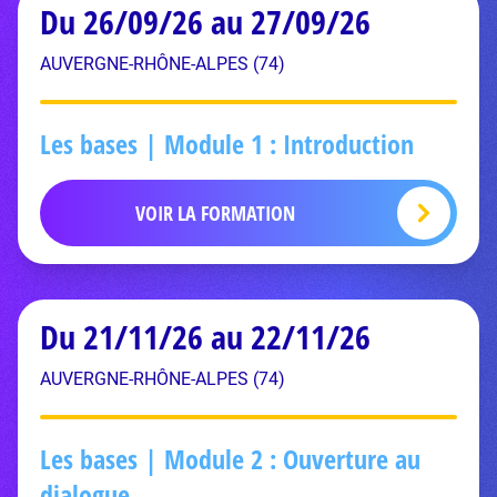
Du 26/09/26 au 27/09/26
AUVERGNE-RHÔNE-ALPES (74)
Les bases | Module 1 : Introduction
VOIR LA FORMATION
Du 21/11/26 au 22/11/26
AUVERGNE-RHÔNE-ALPES (74)
Les bases | Module 2 : Ouverture au
dialogue