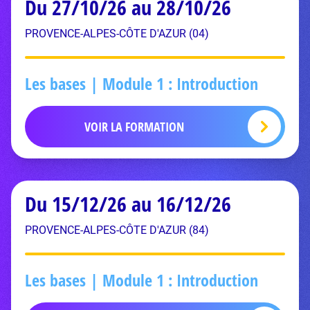
Du 27/10/26 au 28/10/26
PROVENCE-ALPES-CÔTE D'AZUR (04)
Les bases | Module 1 : Introduction
VOIR LA FORMATION
Du 15/12/26 au 16/12/26
PROVENCE-ALPES-CÔTE D'AZUR (84)
Les bases | Module 1 : Introduction