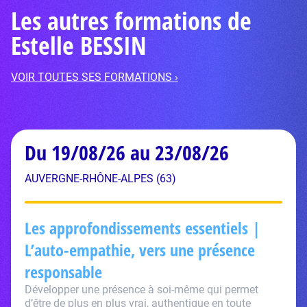
Les autres formations de
Estelle BESSIN
VOIR TOUTES SES FORMATIONS ›
Du 19/08/26 au 23/08/26
AUVERGNE-RHÔNE-ALPES (63)
Les approfondissements essentiels |
L’auto-empathie, vers une présence
responsable
Développer une présence à soi-même qui permet
d’être de plus en plus vrai, authentique en toute