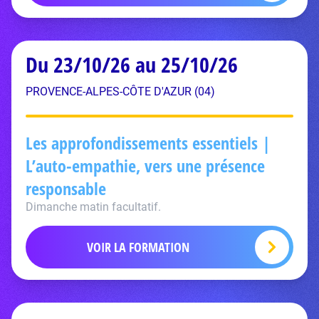
Du 23/10/26 au 25/10/26
PROVENCE-ALPES-CÔTE D'AZUR (04)
Les approfondissements essentiels |
L’auto-empathie, vers une présence
responsable
Dimanche matin facultatif.
VOIR LA FORMATION