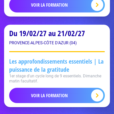
VOIR LA FORMATION
Du 19/02/27 au 21/02/27
PROVENCE-ALPES-CÔTE D'AZUR (04)
Les approfondissements essentiels | La
puissance de la gratitude
1er stage d'un cycle long de 9 essentiels. Dimanche
matin facultatif.
VOIR LA FORMATION