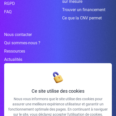
sur mesure
RGPD
Trouver un financement
FAQ
Ce que la CNV permet
Nous contacter
Qui sommes-nous ?
Ressources
Actualités
Inscrivez-vous à la newsletter
Ce site utilise des cookies
Nous vous informons que le site utilise des cookies pour
assurer une meilleure expérience utilisateur et garantir un
J'accepte de recevoir vos e-mails et confirme avoir pris connaissance de
fonctionnement optimale des pages. En continuant à naviguer
votre politique de confidentialité et mentions légales.
sur le site, vous déclarez accepter l'utilisation de cookies.