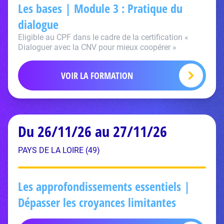
Les bases | Module 3 : Pratique du
dialogue
Eligible au CPF dans le cadre de la certification «
Dialoguer avec la CNV pour mieux coopérer »
VOIR LA FORMATION
Du 26/11/26 au 27/11/26
PAYS DE LA LOIRE (49)
Les approfondissements essentiels |
Dépasser les croyances limitantes