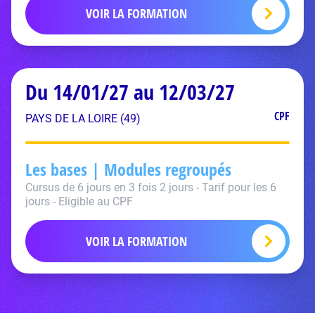
VOIR LA FORMATION
Du 14/01/27 au 12/03/27
CPF
PAYS DE LA LOIRE (49)
Les bases | Modules regroupés
Cursus de 6 jours en 3 fois 2 jours - Tarif pour les 6
jours - Eligible au CPF
VOIR LA FORMATION