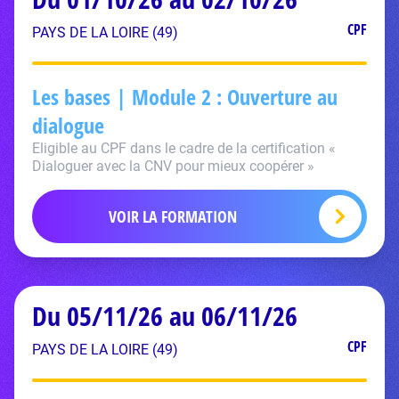
CPF
PAYS DE LA LOIRE (49)
Les bases | Module 2 : Ouverture au
dialogue
Eligible au CPF dans le cadre de la certification «
Dialoguer avec la CNV pour mieux coopérer »
VOIR LA FORMATION
Du 05/11/26 au 06/11/26
CPF
PAYS DE LA LOIRE (49)