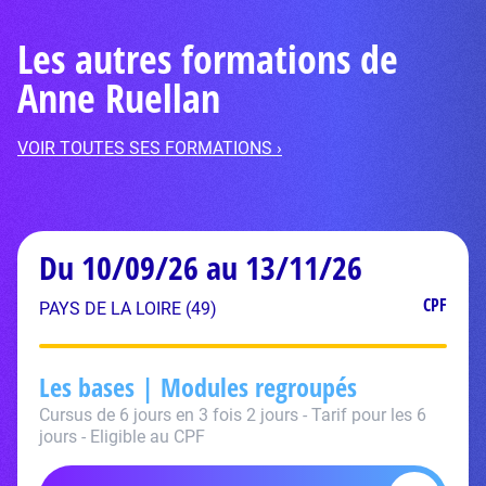
Les autres formations de
Anne Ruellan
VOIR TOUTES SES FORMATIONS ›
Du 10/09/26 au 13/11/26
CPF
PAYS DE LA LOIRE (49)
Les bases | Modules regroupés
Cursus de 6 jours en 3 fois 2 jours - Tarif pour les 6
jours - Eligible au CPF