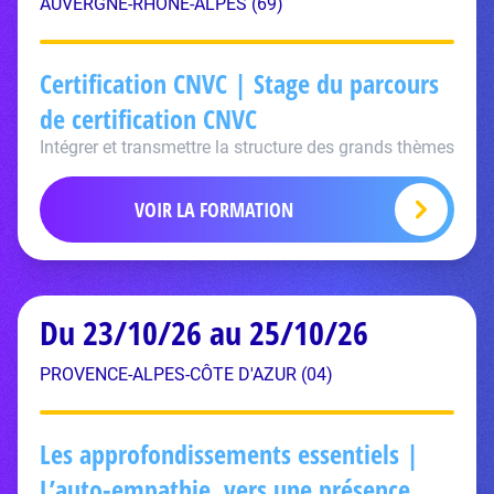
AUVERGNE-RHÔNE-ALPES (69)
Certification CNVC | Stage du parcours
de certification CNVC
Intégrer et transmettre la structure des grands thèmes
VOIR LA FORMATION
Du 23/10/26 au 25/10/26
PROVENCE-ALPES-CÔTE D'AZUR (04)
Les approfondissements essentiels |
L’auto-empathie, vers une présence