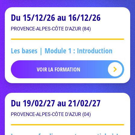
Du 15/12/26 au 16/12/26
PROVENCE-ALPES-CÔTE D'AZUR (84)
Les bases | Module 1 : Introduction
VOIR LA FORMATION
Du 19/02/27 au 21/02/27
PROVENCE-ALPES-CÔTE D'AZUR (04)