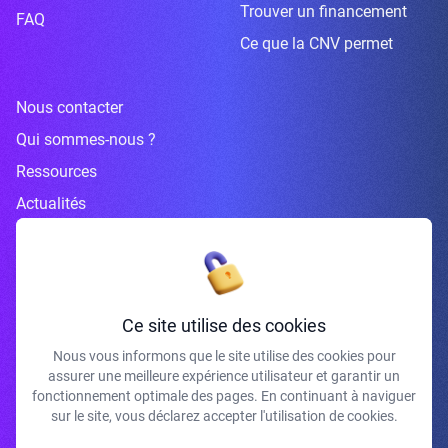
Trouver un financement
FAQ
Ce que la CNV permet
Nous contacter
Qui sommes-nous ?
Ressources
Actualités
Inscrivez-vous à la newsletter
Ce site utilise des cookies
Nous vous informons que le site utilise des cookies pour
assurer une meilleure expérience utilisateur et garantir un
J'accepte de recevoir vos e-mails et confirme avoir pris connaissance de
fonctionnement optimale des pages. En continuant à naviguer
votre politique de confidentialité et mentions légales.
sur le site, vous déclarez accepter l'utilisation de cookies.