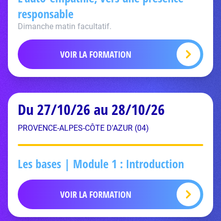
responsable
Dimanche matin facultatif.
VOIR LA FORMATION
Du 27/10/26 au 28/10/26
PROVENCE-ALPES-CÔTE D'AZUR (04)
Les bases | Module 1 : Introduction
VOIR LA FORMATION