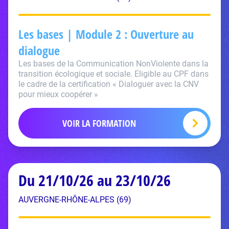
Les bases | Module 2 : Ouverture au
dialogue
Les bases de la Communication NonViolente dans la
transition écologique et sociale. Eligible au CPF dans
le cadre de la certification « Dialoguer avec la CNV
pour mieux coopérer »
VOIR LA FORMATION
Du 21/10/26 au 23/10/26
AUVERGNE-RHÔNE-ALPES (69)