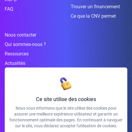
Trouver un financement
FAQ
Ce que la CNV permet
Nous contacter
Qui sommes-nous ?
Ressources
Actualités
Inscrivez-vous à la newsletter
Ce site utilise des cookies
Nous vous informons que le site utilise des cookies pour
assurer une meilleure expérience utilisateur et garantir un
J'accepte de recevoir vos e-mails et confirme avoir pris connaissance de
fonctionnement optimale des pages. En continuant à naviguer
votre politique de confidentialité et mentions légales.
sur le site, vous déclarez accepter l'utilisation de cookies.