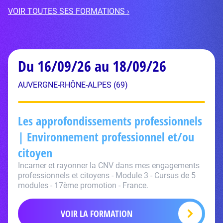
VOIR TOUTES SES FORMATIONS ›
Du 16/09/26 au 18/09/26
AUVERGNE-RHÔNE-ALPES (69)
Les approfondissements professionnels
| Environnement professionnel et/ou
citoyen
Incarner et rayonner la CNV dans mes engagements
professionnels et citoyens - Module 3 - Cursus de 5
modules - 17ème promotion - France.
VOIR LA FORMATION