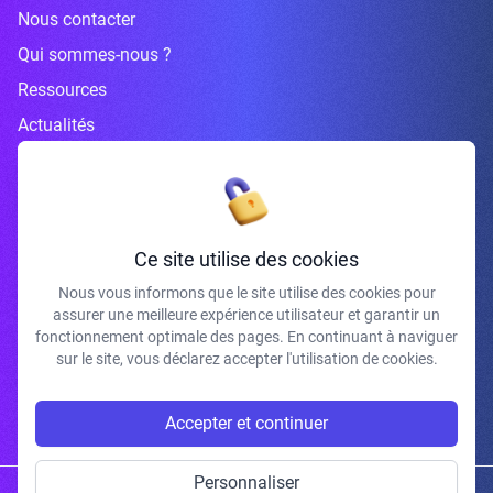
Nous contacter
Qui sommes-nous ?
Ressources
Actualités
Inscrivez-vous à la newsletter
Ce site utilise des cookies
Nous vous informons que le site utilise des cookies pour
assurer une meilleure expérience utilisateur et garantir un
J'accepte de recevoir vos e-mails et confirme avoir pris connaissance de
fonctionnement optimale des pages. En continuant à naviguer
votre politique de confidentialité et mentions légales.
sur le site, vous déclarez accepter l'utilisation de cookies.
S'INSCRIRE
Accepter et continuer
Personnaliser