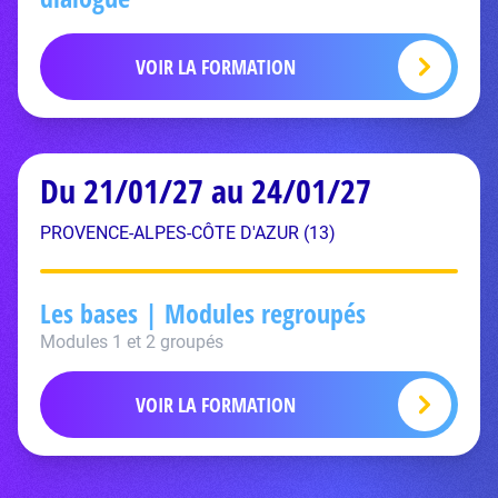
VOIR LA FORMATION
Du 21/01/27 au 24/01/27
PROVENCE-ALPES-CÔTE D'AZUR (13)
Les bases | Modules regroupés
Modules 1 et 2 groupés
VOIR LA FORMATION