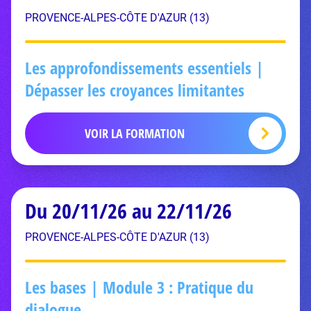
PROVENCE-ALPES-CÔTE D'AZUR (13)
Les approfondissements essentiels |
Dépasser les croyances limitantes
VOIR LA FORMATION
Du 20/11/26 au 22/11/26
PROVENCE-ALPES-CÔTE D'AZUR (13)
Les bases | Module 3 : Pratique du
dialogue