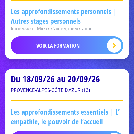
Les approfondissements personnels |
Autres stages personnels
Immersion - Mieux s’aimer, mieux aimer
VOIR LA FORMATION
Du 18/09/26 au 20/09/26
PROVENCE-ALPES-CÔTE D'AZUR (13)
Les approfondissements essentiels | L’
empathie, le pouvoir de l’accueil