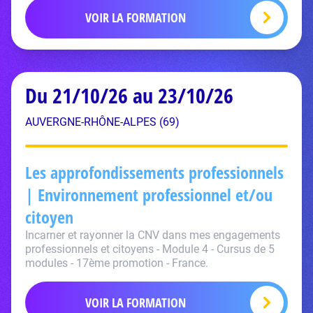
VOIR LA FORMATION
Du 21/10/26 au 23/10/26
AUVERGNE-RHÔNE-ALPES (69)
Les approfondissements professionnels
| Environnement professionnel et/ou
citoyen
Incarner et rayonner la CNV dans mes engagements
professionnels et citoyens - Module 4 - Cursus de 5
modules - 17ème promotion - France.
VOIR LA FORMATION