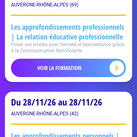
AUVERGNE-RHÔNE-ALPES (69)
Les approfondissements professionnels
| La relation éducative professionnelle
Poser ses limites avec fermeté et bienveillance grâce
à la Communication NonViolente
VOIR LA FORMATION
Du 28/11/26 au 28/11/26
AUVERGNE-RHÔNE-ALPES (42)
Les approfondissements personnels |