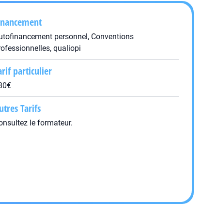
inancement
utofinancement personnel, Conventions
rofessionnelles, qualiopi
arif particulier
80€
utres Tarifs
onsultez le formateur.