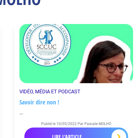
VIDÉO, MÉDIA ET PODCAST
Savoir dire non !
...
Publié le
10/05/2022
Par Pascale MOLHO
LIRE L'ARTICLE