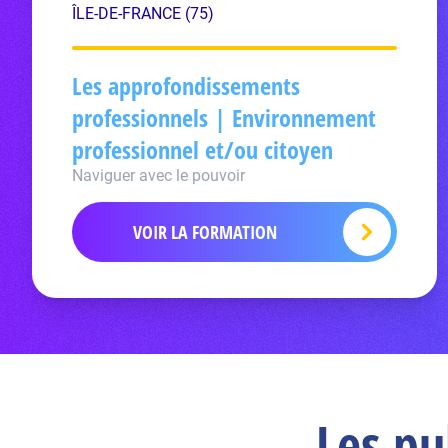
ÎLE-DE-FRANCE (75)
Les approfondissements
professionnels | Environnement
professionnel et/ou citoyen
Naviguer avec le pouvoir
VOIR LA FORMATION
Les pu