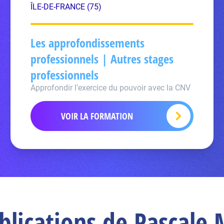
ÎLE-DE-FRANCE (75)
Les approfondissements
professionnels | Autres stages
professionnels
Approfondir l'exercice du pouvoir avec la CNV
VOIR LA FORMATION
blications de Pascal