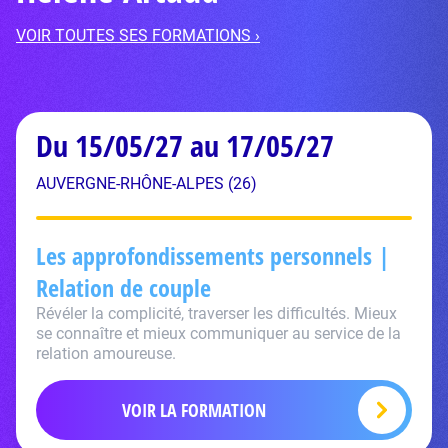
VOIR TOUTES SES FORMATIONS ›
Du 15/05/27 au 17/05/27
AUVERGNE-RHÔNE-ALPES (26)
Les approfondissements personnels |
Relation de couple
Révéler la complicité, traverser les difficultés. Mieux
se connaître et mieux communiquer au service de la
relation amoureuse.
VOIR LA FORMATION