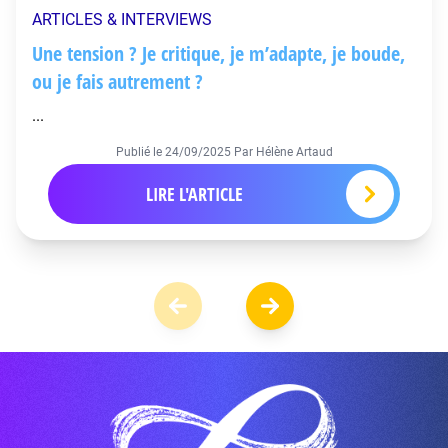
ARTICLES & INTERVIEWS
Une tension ? Je critique, je m’adapte, je boude,
ou je fais autrement ?
...
Publié le
24/09/2025
Par Hélène Artaud
LIRE L'ARTICLE