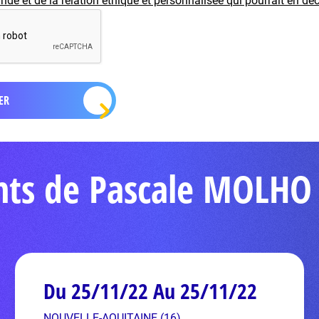
e et de la relation éthique et personnalisée qui pourrait en déc
nts de Pascale MOLHO
Du 25/11/22 Au 25/11/22
NOUVELLE-AQUITAINE (16)