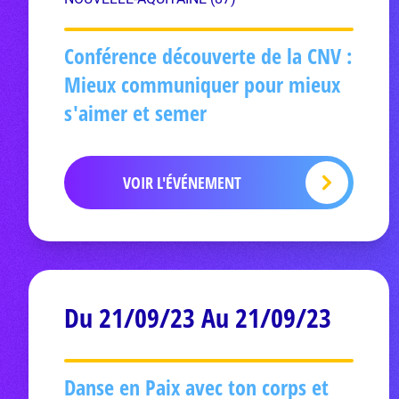
Conférence découverte de la CNV :
Mieux communiquer pour mieux
s'aimer et semer
VOIR L'ÉVÉNEMENT
Du 21/09/23 Au 21/09/23
Danse en Paix avec ton corps et