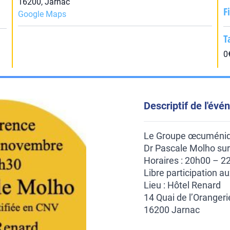
16200, Jarnac
F
Google Maps
T
0
Descriptif de l'év
Le
Groupe œcuméniqu
Dr Pascale Molho su
Horaires : 20h00 – 2
Libre participation au
Lieu : Hôtel Renard
14 Quai de l’Orangeri
16200 Jarnac