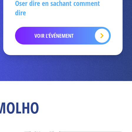
Oser dire en sachant comment
dire
VOIR L'ÉVÉNEMENT
e MOLHO