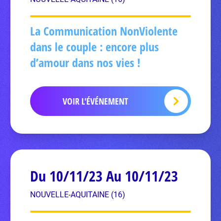
La Communication NonViolente
dans le couple : encore plus
d’amour dans nos vies !
VOIR L'ÉVÉNEMENT
Du 10/11/23 Au 10/11/23
NOUVELLE-AQUITAINE (16)