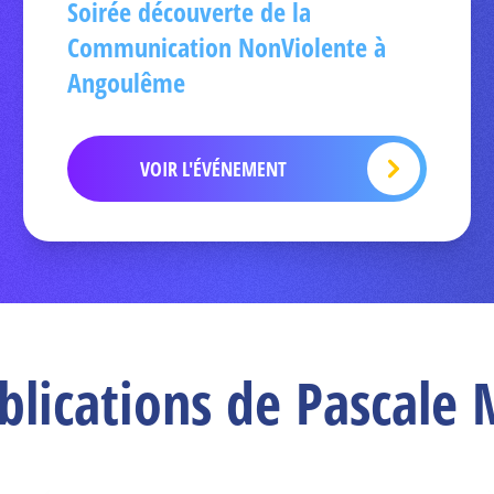
Soirée découverte de la
Communication NonViolente à
Angoulême
VOIR L'ÉVÉNEMENT
blications de Pascal