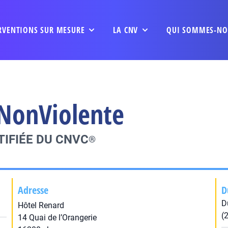
RVENTIONS SUR MESURE
LA CNV
QUI SOMMES-NO
NonViolente
IFIÉE DU CNVC
®
Adresse
D
D
Hôtel Renard
(
14 Quai de l’Orangerie