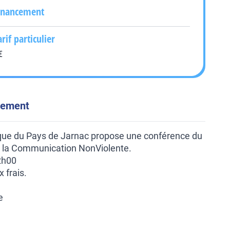
inancement
arif particulier
€
énement
e du Pays de Jarnac propose une conférence du
r la Communication NonViolente.
2h00
x frais.
e