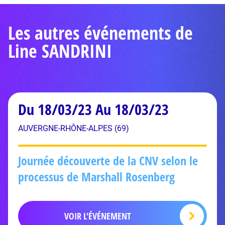
Les autres événements de
Line SANDRINI
Du 18/03/23 Au 18/03/23
AUVERGNE-RHÔNE-ALPES (69)
Journée découverte de la CNV selon le
processus de Marshall Rosenberg
VOIR L'ÉVÉNEMENT