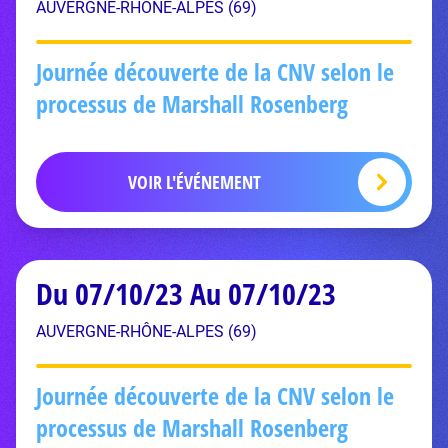
AUVERGNE-RHÔNE-ALPES (69)
Journée découverte de la CNV selon le
processus de Marshall Rosenberg
VOIR L'ÉVÉNEMENT
Du 07/10/23 Au 07/10/23
AUVERGNE-RHÔNE-ALPES (69)
Journée découverte de la CNV selon le
processus de Marshall Rosenberg