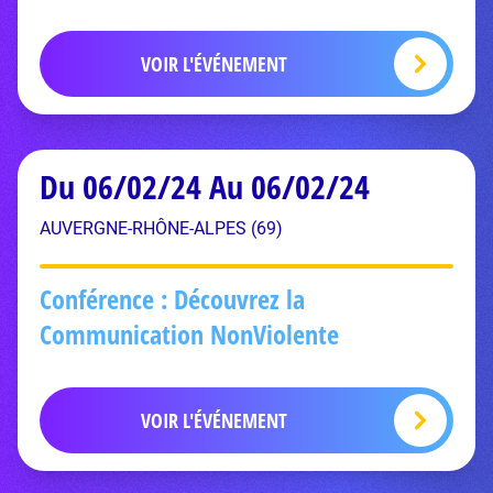
VOIR L'ÉVÉNEMENT
Du 06/02/24 Au 06/02/24
AUVERGNE-RHÔNE-ALPES (69)
Conférence : Découvrez la
Communication NonViolente
VOIR L'ÉVÉNEMENT