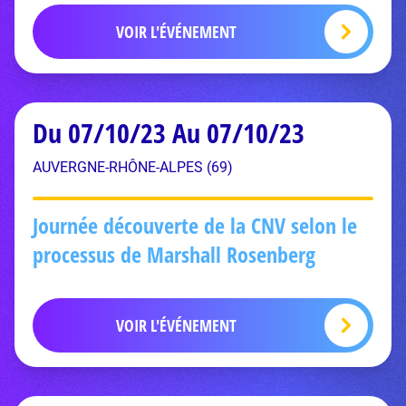
VOIR L'ÉVÉNEMENT
Du 07/10/23 Au 07/10/23
AUVERGNE-RHÔNE-ALPES (69)
Journée découverte de la CNV selon le
processus de Marshall Rosenberg
VOIR L'ÉVÉNEMENT