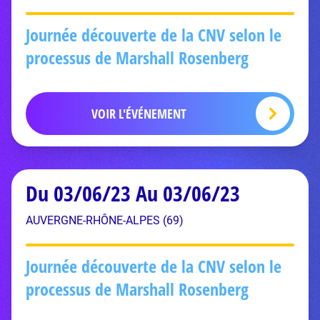
Journée découverte de la CNV selon le
processus de Marshall Rosenberg
VOIR L'ÉVÉNEMENT
Du 03/06/23 Au 03/06/23
AUVERGNE-RHÔNE-ALPES (69)
Journée découverte de la CNV selon le
processus de Marshall Rosenberg