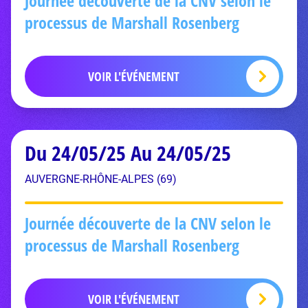
Journée découverte de la CNV selon le
processus de Marshall Rosenberg
VOIR L'ÉVÉNEMENT
Du 24/05/25 Au 24/05/25
AUVERGNE-RHÔNE-ALPES (69)
Journée découverte de la CNV selon le
processus de Marshall Rosenberg
VOIR L'ÉVÉNEMENT