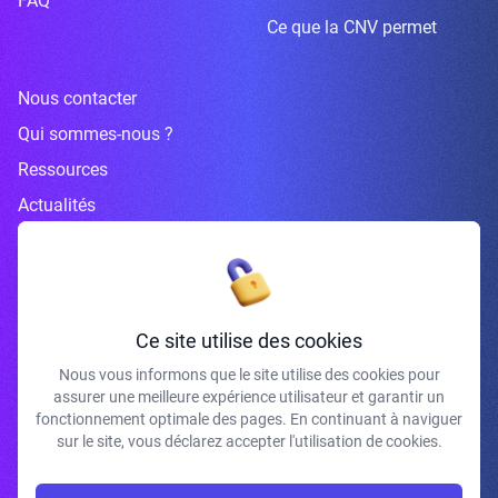
FAQ
Ce que la CNV permet
Nous contacter
Qui sommes-nous ?
Ressources
Actualités
Inscrivez-vous à la newsletter
Ce site utilise des cookies
Nous vous informons que le site utilise des cookies pour
assurer une meilleure expérience utilisateur et garantir un
J'accepte de recevoir vos e-mails et confirme avoir pris connaissance de
fonctionnement optimale des pages. En continuant à naviguer
votre politique de confidentialité et mentions légales.
sur le site, vous déclarez accepter l'utilisation de cookies.
S'INSCRIRE