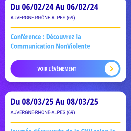
Du 06/02/24 Au 06/02/24
AUVERGNE-RHÔNE-ALPES (69)
Conférence : Découvrez la
Communication NonViolente
VOIR L'ÉVÉNEMENT
Du 08/03/25 Au 08/03/25
AUVERGNE-RHÔNE-ALPES (69)