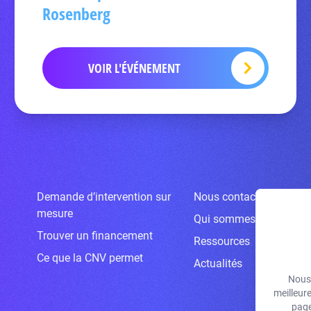
Rosenberg
VOIR L'ÉVÉNEMENT
Demande d’intervention sur
Nous contacter
mesure
Qui sommes-nous ?
Trouver un financement
Ressources
Ce que la CNV permet
Actualités
Nous 
meilleur
page