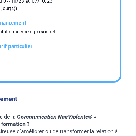
u 07/10/23 au 07/10/23
1 jour(s))
inancement
utofinancement personnel
arif particulier
énement
e de la Co
mmunication NonViolente
® »
e formation ?
reuse d’améliorer ou de transformer la relation à