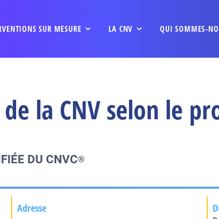
RVENTIONS SUR MESURE
LA CNV
QUI SOMMES-NO
de la CNV selon le pr
FIÉE DU CNVC
®
Adresse
D