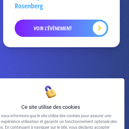
Rosenberg
VOIR L'ÉVÉNEMENT
Inscrivez-vous à la newsletter
Ce site utilise des cookies
vous informons que le site utilise des cookies pour assurer une
J'accepte de recevoir vos e-mails et confirme avoir pris
e expérience utilisateur et garantir un fonctionnement optimale des
connaissance de votre politique de confidentialité et
s. En continuant à naviguer sur le site, vous déclarez accepter
mentions légales.