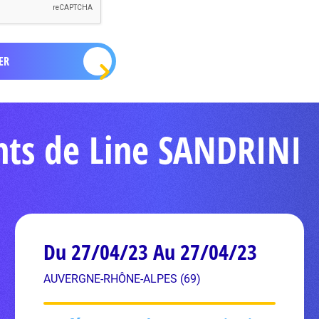
nts de Line SANDRINI
Du 27/04/23 Au 27/04/23
AUVERGNE-RHÔNE-ALPES (69)