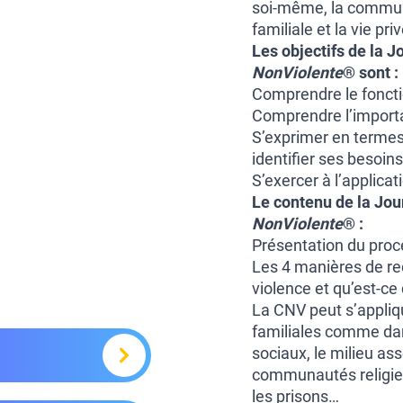
soi-même, la communi
familiale et la vie pr
Les objectifs de la
Jo
NonViolente
® sont :
Comprendre le fonct
Comprendre l’import
S’exprimer en termes 
identifier ses besoins
S’exercer à l’applic
Le contenu de la
Jou
NonViolente
® :
Présentation du pro
Les 4 manières de re
violence et qu’est-ce
La CNV peut s’appliqu
familiales comme dans
sociaux, le milieu asso
communautés religieus
les prisons…