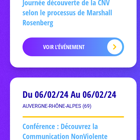
Journée découverte de la CNV
selon le processus de Marshall
Rosenberg
VOIR L'ÉVÉNEMENT
Du 06/02/24 Au 06/02/24
AUVERGNE-RHÔNE-ALPES (69)
Conférence : Découvrez la
Communication NonViolente