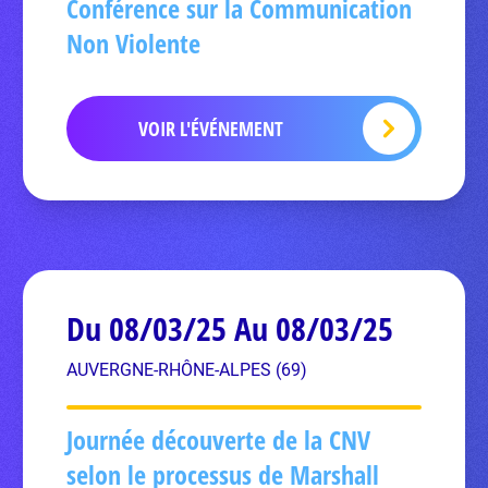
Conférence sur la Communication
Non Violente
VOIR L'ÉVÉNEMENT
Du 08/03/25 Au 08/03/25
AUVERGNE-RHÔNE-ALPES (69)
Journée découverte de la CNV
selon le processus de Marshall