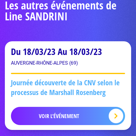
Les autres événements de
Line SANDRINI
Du 18/03/23 Au 18/03/23
AUVERGNE-RHÔNE-ALPES (69)
Journée découverte de la CNV selon le
processus de Marshall Rosenberg
VOIR L'ÉVÉNEMENT