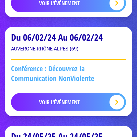
VOIR L'ÉVÉNEMENT
Du 06/02/24 Au 06/02/24
AUVERGNE-RHÔNE-ALPES (69)
Conférence : Découvrez la
Communication NonViolente
VOIR L'ÉVÉNEMENT
Du 24/05/25 Au 24/05/25