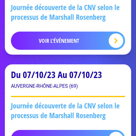
Journée découverte de la CNV selon le
processus de Marshall Rosenberg
VOIR L'ÉVÉNEMENT
Du 07/10/23 Au 07/10/23
AUVERGNE-RHÔNE-ALPES (69)
Journée découverte de la CNV selon le
processus de Marshall Rosenberg