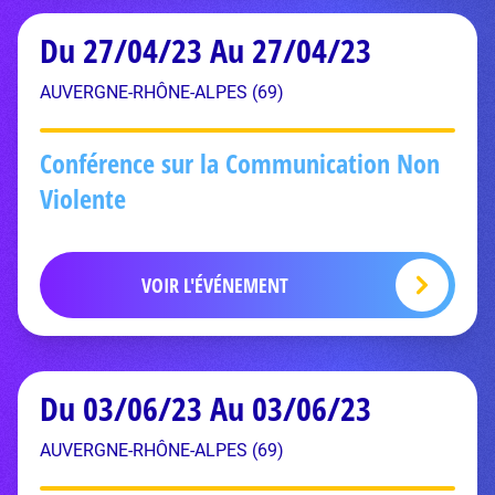
Du 27/04/23 Au 27/04/23
AUVERGNE-RHÔNE-ALPES (69)
Conférence sur la Communication Non
Violente
VOIR L'ÉVÉNEMENT
Du 03/06/23 Au 03/06/23
AUVERGNE-RHÔNE-ALPES (69)