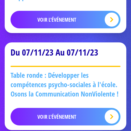
VOIR L'ÉVÉNEMENT
Du 07/11/23 Au 07/11/23
Table ronde : Développer les
compétences psycho-sociales à l'école.
Osons la Communication NonViolente !
VOIR L'ÉVÉNEMENT