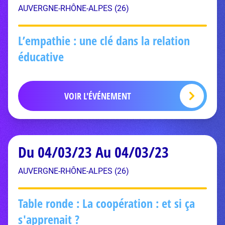
AUVERGNE-RHÔNE-ALPES (26)
L’empathie : une clé dans la relation
éducative
VOIR L'ÉVÉNEMENT
Du 04/03/23 Au 04/03/23
AUVERGNE-RHÔNE-ALPES (26)
Table ronde : La coopération : et si ça
s'apprenait ?