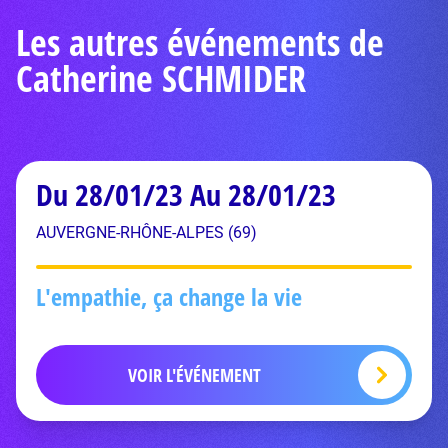
Les autres événements de
Catherine SCHMIDER
Du 28/01/23 Au 28/01/23
AUVERGNE-RHÔNE-ALPES (69)
L'empathie, ça change la vie
VOIR L'ÉVÉNEMENT