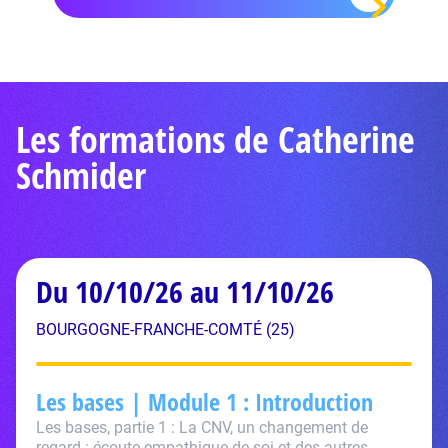
Les formations de Catherine
Schmider
Du 10/10/26 au 11/10/26
BOURGOGNE-FRANCHE-COMTÉ (25)
Les bases | Module 1 : Introduction
Les bases, partie 1 : La CNV, un changement de
regard : écoute empathique de soi et des autres