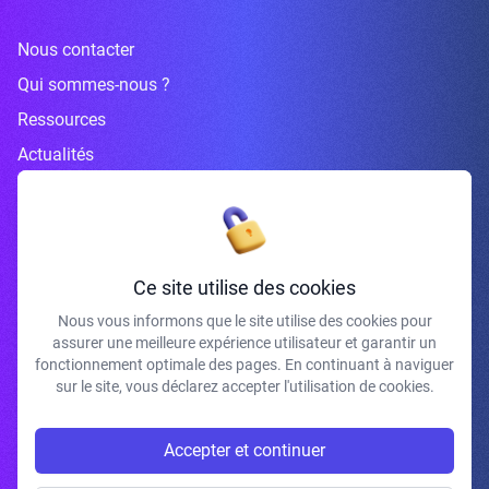
Nous contacter
Qui sommes-nous ?
Ressources
Actualités
Inscrivez-vous à la newsletter
Ce site utilise des cookies
Nous vous informons que le site utilise des cookies pour
assurer une meilleure expérience utilisateur et garantir un
J'accepte de recevoir vos e-mails et confirme avoir pris connaissance de
fonctionnement optimale des pages. En continuant à naviguer
votre politique de confidentialité et mentions légales.
sur le site, vous déclarez accepter l'utilisation de cookies.
S'INSCRIRE
Accepter et continuer