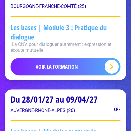
BOURGOGNE-FRANCHE-COMTÉ (25)
Les bases | Module 3 : Pratique du
dialogue
La CNV, pour dialoguer autrement : expression et
écoute mutuelle
VOIR LA FORMATION
Du 28/01/27 au 09/04/27
CPF
AUVERGNE-RHÔNE-ALPES (26)