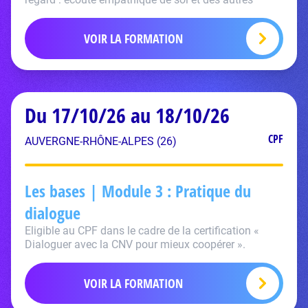
VOIR LA FORMATION
Du 17/10/26 au 18/10/26
CPF
AUVERGNE-RHÔNE-ALPES (26)
Les bases | Module 3 : Pratique du
dialogue
Eligible au CPF dans le cadre de la certification «
Dialoguer avec la CNV pour mieux coopérer ».
VOIR LA FORMATION