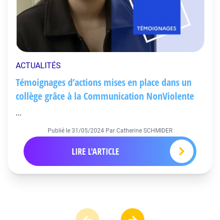
ACTUALITÉS
Témoignages d’actions mises en place dans un
collège grâce à la Communication NonViolente
...
Publié le
31/05/2024
Par Catherine SCHMIDER
LIRE L'ARTICLE