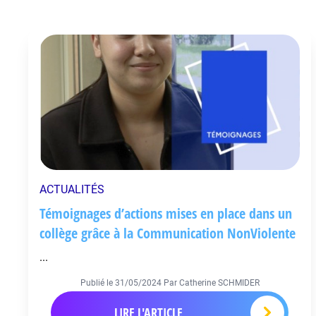
ACTUALITÉS
Témoignages d’actions mises en place dans un
collège grâce à la Communication NonViolente
...
Publié le
31/05/2024
Par Catherine SCHMIDER
LIRE L'ARTICLE