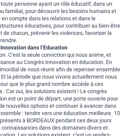
toute personne ayant un rôle éducatif, dans un
u familial, pour découvrir les besoins humains et
en compte dans les relations et dans le
tructures éducatives, pour contribuer au bien-être
 de chacun, prévenir les violences, favoriser la
prendre.
Innovation dans l’Education
on. C’est la seule conviction qui nous anime, et
issance au Congrès Innovation en éducation. En
 primordial de nous réunir afin de repenser ensemble
Et la période que nous vivons actuellement nous
pour que le plus grand nombre accède à ces
 : Car oui, les solutions existent ! Le
congrès
ion
est un point de départ, une porte ouverte pour
de nouvelles options et continuer à avancer dans
assemble : tendre vers une éducation meilleure. 10
t présents à BORDEAUX pendant ces deux jours
rs connaissances dans des domaines divers et
cation. Les solutions existent, c’est un rendez-