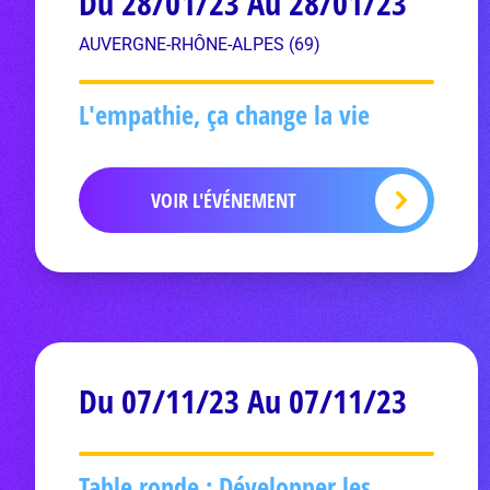
Du 28/01/23 Au 28/01/23
AUVERGNE-RHÔNE-ALPES (69)
L'empathie, ça change la vie
VOIR L'ÉVÉNEMENT
Du 07/11/23 Au 07/11/23
Table ronde : Développer les