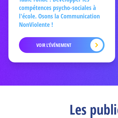
compétences psycho-sociales à
l'école. Osons la Communication
NonViolente !
VOIR L'ÉVÉNEMENT
Les publ