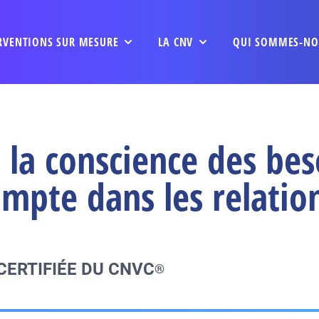
RVENTIONS SUR MESURE
LA CNV
QUI SOMMES-NO
 la conscience des bes
mpte dans les relation
CERTIFIÉE DU CNVC
®