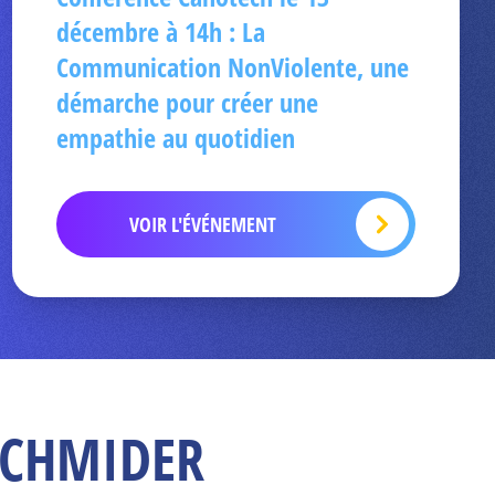
décembre à 14h : La
Communication NonViolente, une
démarche pour créer une
empathie au quotidien
VOIR L'ÉVÉNEMENT
 SCHMIDER