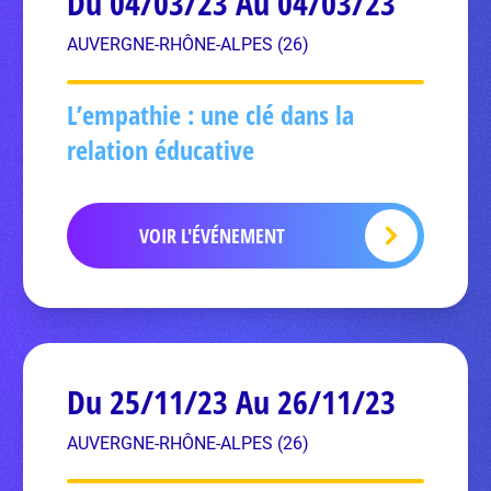
Du 04/03/23 Au 04/03/23
AUVERGNE-RHÔNE-ALPES (26)
L’empathie : une clé dans la
relation éducative
VOIR L'ÉVÉNEMENT
Du 25/11/23 Au 26/11/23
AUVERGNE-RHÔNE-ALPES (26)