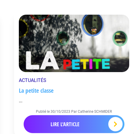
ACTUALITÉS
La petite classe
...
Publié le
30/10/2023
Par Catherine SCHMIDER
LIRE L'ARTICLE