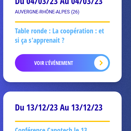
Du 04/03/23 Au 04/03/23
AUVERGNE-RHÔNE-ALPES (26)
Table ronde : La coopération : et
si ça s'apprenait ?
VOIR L'ÉVÉNEMENT
Du 13/12/23 Au 13/12/23
Conférence Canotech le 13