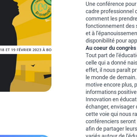
Une conférence pour 
cadre professionnel o
comment les prendre 
fonctionnement des s
et à l’épanouissement
disponibilité pour ap
Au coeur du congrès 
Tout part de l’éducati
celle qui a donné na
effet, il nous paraît
le monde de demain. 
motive encore plus, 
informations positives
Innovation en éducat
échanger, envisager 
cette voie qui nous r
conférenciers seron
afin de partager leu
variés autour de l’édu