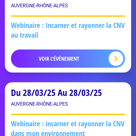
AUVERGNE-RHÔNE-ALPES
Webinaire : Incarner et rayonner la CNV
au travail
VOIR L'ÉVÉNEMENT
Du 28/03/25 Au 28/03/25
AUVERGNE-RHÔNE-ALPES
Webinaire : incarner et rayonner la CNV
dans mon environnement