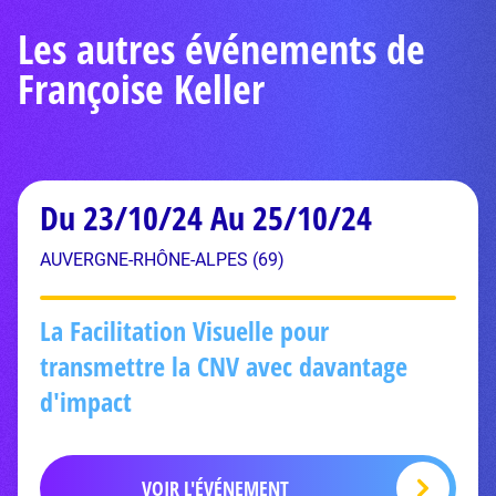
Les autres événements de
Françoise Keller
Du 23/10/24 Au 25/10/24
AUVERGNE-RHÔNE-ALPES (69)
La Facilitation Visuelle pour
transmettre la CNV avec davantage
d'impact
VOIR L'ÉVÉNEMENT