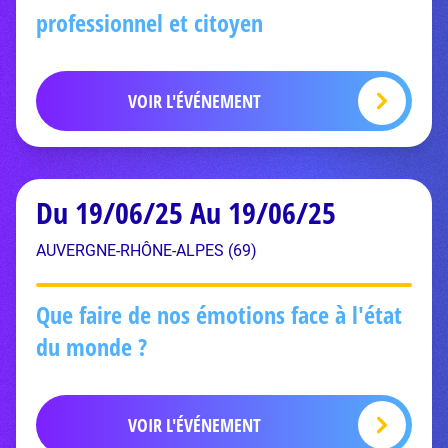
professionnel et citoyen
VOIR L'ÉVÉNEMENT
Du 19/06/25 Au 19/06/25
AUVERGNE-RHÔNE-ALPES (69)
Que faire de nos émotions face à l'état
du monde ?
VOIR L'ÉVÉNEMENT