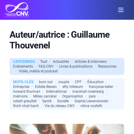
Auteur/autrice :
Guillaume
Thouvenel
CATEGORIES:
Tout
·
Actualités
·
Articles & interviews
·
Evénements
·
FAQ CNV
·
Livres & publications
·
Ressources
·
Vidéo, média et podcast
MOTS-CLÉS:
burn out
·
couple
·
CPF
·
Éducation
·
Entreprise
·
Estelle Bessin
·
etty hillesum
·
françoise keller
·
howard thurman
·
International
·
marshall rosenberg
·
mémoire
·
Milieu carcéral
·
Organisation
·
paix
·
robert greuillet
·
Santé
·
Société
·
Sophie Lewandowski
·
thich nhat hanh
·
Vie du réseau CNV
·
vilma costetti