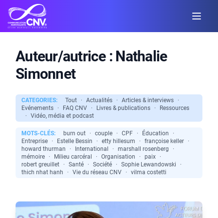
Auteur/autrice :
Nathalie
Simonnet
CATEGORIES:
Tout
·
Actualités
·
Articles & interviews
·
Evénements
·
FAQ CNV
·
Livres & publications
·
Ressources
·
Vidéo, média et podcast
MOTS-CLÉS:
burn out
·
couple
·
CPF
·
Éducation
·
Entreprise
·
Estelle Bessin
·
etty hillesum
·
françoise keller
·
howard thurman
·
International
·
marshall rosenberg
·
mémoire
·
Milieu carcéral
·
Organisation
·
paix
·
robert greuillet
·
Santé
·
Société
·
Sophie Lewandowski
·
thich nhat hanh
·
Vie du réseau CNV
·
vilma costetti