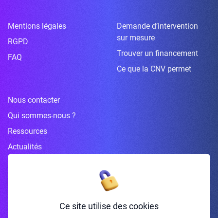
Mentions légales
Demande d’intervention
sur mesure
RGPD
Trouver un financement
FAQ
Ce que la CNV permet
Nous contacter
Qui sommes-nous ?
Ressources
Actualités
Inscrivez-vous à la newsletter
Ce site utilise des cookies