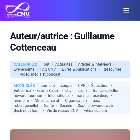
Auteur/autrice :
Guillaume
Cottenceau
CATEGORIES:
Tout
·
Actualités
·
Articles & interviews
·
Evénements
·
FAQ CNV
·
Livres & publications
·
Ressources
·
Vidéo, média et podcast
MOTS-CLÉS:
burn out
·
couple
·
CPF
·
Éducation
·
Entreprise
·
Estelle Bessin
·
etty hillesum
·
françoise keller
·
howard thurman
·
International
·
marshall rosenberg
·
mémoire
·
Milieu carcéral
·
Organisation
·
paix
·
robert greuillet
·
Santé
·
Société
·
Sophie Lewandowski
·
thich nhat hanh
·
Vie du réseau CNV
·
vilma costetti