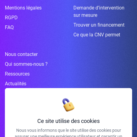
Mentions légales
Demande d’intervention
sur mesure
RGPD
Trouver un financement
FAQ
Ce que la CNV permet
Nous contacter
Qui sommes-nous ?
Ressources
Actualités
Inscrivez-vous à la newsletter
Ce site utilise des cookies
Nous vous informons que le site utilise des cookies pour
assurer une meilleure expérience utilisateur et garantir un