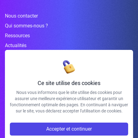
Nous contacter
Qui sommes-nous ?
Ressources
Actualités
Inscrivez-vous à la newsletter
Ce site utilise des cookies
Nous vous informons que le site utilise des cookies pour
assurer une meilleure expérience utilisateur et garantir un
J'accepte de recevoir vos e-mails et confirme avoir pris connaissance de
fonctionnement optimale des pages. En continuant à naviguer
votre politique de confidentialité et mentions légales.
sur le site, vous déclarez accepter l'utilisation de cookies.
S'INSCRIRE
Accepter et continuer