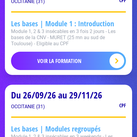
CPF
OCCITANIE (31)
Les bases | Module 1 : Introduction
Module 1, 2 & 3 insécables en 3 fois 2 jours - Les
bases de la CNV - MURET (25 mn au sud de
Toulouse) - Eligible au CPF
VOIR LA FORMATION
Du 26/09/26 au 29/11/26
CPF
OCCITANIE (31)
Les bases | Modules regroupés
Module 1, 2 & 3 insécables en 3 weekends - Les