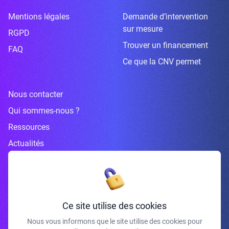
Mentions légales
Demande d’intervention
sur mesure
RGPD
Trouver un financement
FAQ
Ce que la CNV permet
Nous contacter
Qui sommes-nous ?
Ressources
Actualités
Inscrivez-vous à la newsletter
Ce site utilise des cookies
Nous vous informons que le site utilise des cookies pour