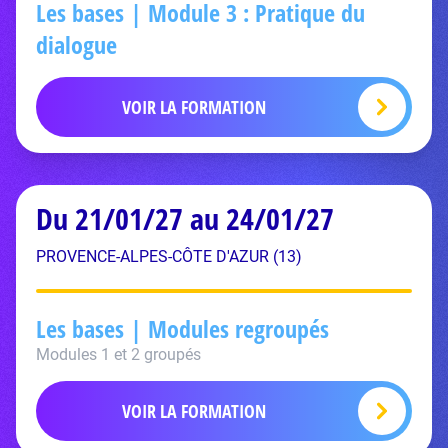
Les bases | Module 3 : Pratique du
dialogue
VOIR LA FORMATION
Du 21/01/27 au 24/01/27
PROVENCE-ALPES-CÔTE D'AZUR (13)
Les bases | Modules regroupés
Modules 1 et 2 groupés
VOIR LA FORMATION