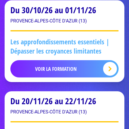
Du 30/10/26 au 01/11/26
PROVENCE-ALPES-CÔTE D'AZUR (13)
Les approfondissements essentiels |
Dépasser les croyances limitantes
VOIR LA FORMATION
Du 20/11/26 au 22/11/26
PROVENCE-ALPES-CÔTE D'AZUR (13)