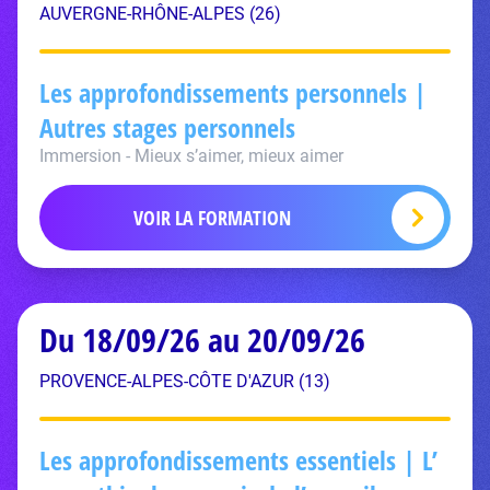
AUVERGNE-RHÔNE-ALPES (26)
Les approfondissements personnels |
Autres stages personnels
Immersion - Mieux s’aimer, mieux aimer
VOIR LA FORMATION
Du 18/09/26 au 20/09/26
PROVENCE-ALPES-CÔTE D'AZUR (13)
Les approfondissements essentiels | L’