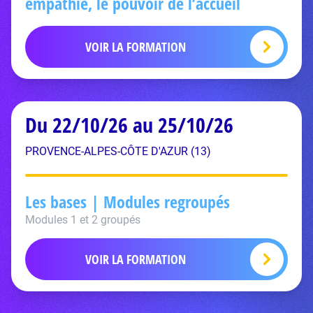
empathie, le pouvoir de l’accueil
VOIR LA FORMATION
Du 22/10/26 au 25/10/26
PROVENCE-ALPES-CÔTE D'AZUR (13)
Les bases | Modules regroupés
Modules 1 et 2 groupés
VOIR LA FORMATION