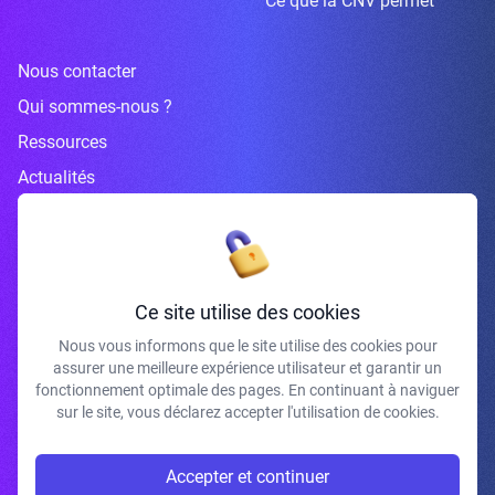
Ce que la CNV permet
Nous contacter
Qui sommes-nous ?
Ressources
Actualités
Inscrivez-vous à la newsletter
Ce site utilise des cookies
Nous vous informons que le site utilise des cookies pour
assurer une meilleure expérience utilisateur et garantir un
J'accepte de recevoir vos e-mails et confirme avoir pris connaissance de
fonctionnement optimale des pages. En continuant à naviguer
votre politique de confidentialité et mentions légales.
sur le site, vous déclarez accepter l'utilisation de cookies.
S'INSCRIRE
Accepter et continuer