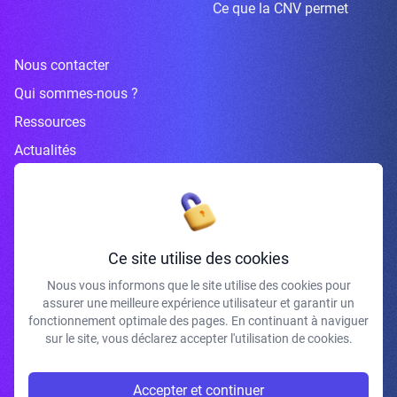
Ce que la CNV permet
Nous contacter
Qui sommes-nous ?
Ressources
Actualités
Inscrivez-vous à la newsletter
Ce site utilise des cookies
Nous vous informons que le site utilise des cookies pour
assurer une meilleure expérience utilisateur et garantir un
J'accepte de recevoir vos e-mails et confirme avoir pris connaissance de
fonctionnement optimale des pages. En continuant à naviguer
votre politique de confidentialité et mentions légales.
sur le site, vous déclarez accepter l'utilisation de cookies.
S'INSCRIRE
Accepter et continuer