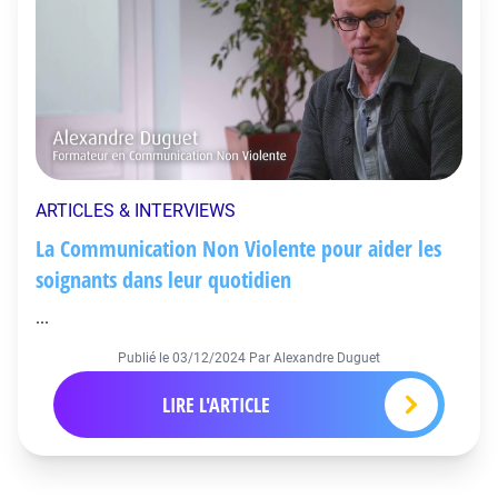
ARTICLES & INTERVIEWS
La Communication Non Violente pour aider les
soignants dans leur quotidien
...
Publié le
03/12/2024
Par Alexandre Duguet
LIRE L'ARTICLE