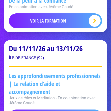
De la peur à la confiance
En co-animation avec Jérôme Goudé
VOIR LA FORMATION
Du 11/11/26 au 13/11/26
ÎLE-DE-FRANCE (92)
Les approfondissements professionnels
| La relation d’aide et
accompagnement
Jeux de rôles et Médiation - En co-animation avec
Jérôme Goudé