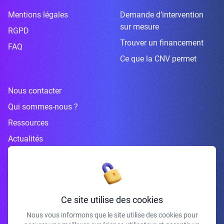
Mentions légales
Demande d’intervention
sur mesure
RGPD
Trouver un financement
FAQ
Ce que la CNV permet
Nous contacter
Qui sommes-nous ?
Ressources
Actualités
Inscrivez-vous à la newsletter
Ce site utilise des cookies
Nous vous informons que le site utilise des cookies pour