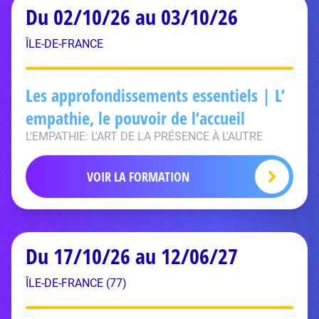
Du 02/10/26 au 03/10/26
ÎLE-DE-FRANCE
Les approfondissements essentiels | L’
empathie, le pouvoir de l’accueil
L'EMPATHIE: L'ART DE LA PRÉSENCE À L'AUTRE
VOIR LA FORMATION
Du 17/10/26 au 12/06/27
ÎLE-DE-FRANCE (77)