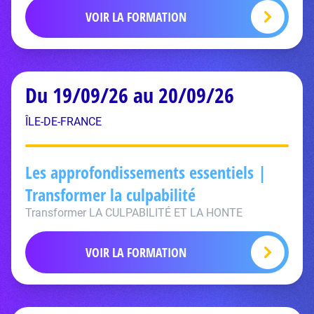
VOIR LA FORMATION
Du 19/09/26 au 20/09/26
ÎLE-DE-FRANCE
Les approfondissements essentiels |
Transformer la culpabilité
Transformer LA CULPABILITÉ ET LA HONTE
VOIR LA FORMATION