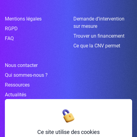
Mentions légales
Demande d’intervention
sur mesure
RGPD
Trouver un financement
FAQ
Ce que la CNV permet
Nous contacter
Qui sommes-nous ?
Ressources
Actualités
Inscrivez-vous à la newsletter
Ce site utilise des cookies