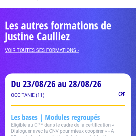
Les autres formations de
Justine Caulliez
VOIR TOUTES SES FORMATIONS ›
Du 23/08/26 au 28/08/26
CPF
OCCITANIE (11)
Les bases | Modules regroupés
Eligible au CPF dans le cadre de la certification «
Dialoguer avec la CNV pour mieux coopérer » - A