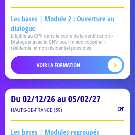
Les bases | Module 2 : Ouverture au
dialogue
Eligible au CPF dans le cadre de la certification «
Dialoguer avec la CNV pour mieux coopérer »,
résidentiel et non résidentiel possibles
VOIR LA FORMATION
Du 02/12/26 au 05/02/27
CPF
HAUTS-DE-FRANCE (59)
Les bases | Modules regroupés