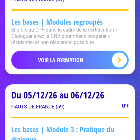
Les bases | Modules regroupés
Eligible au CPF dans le cadre de la certification «
Dialoguer avec la CNV pour mieux coopérer »,
résidentiel et non résidentiel possibles
VOIR LA FORMATION
Du 05/12/26 au 06/12/26
CPF
HAUTS-DE-FRANCE (59)
Les bases | Module 3 : Pratique du
dialogue