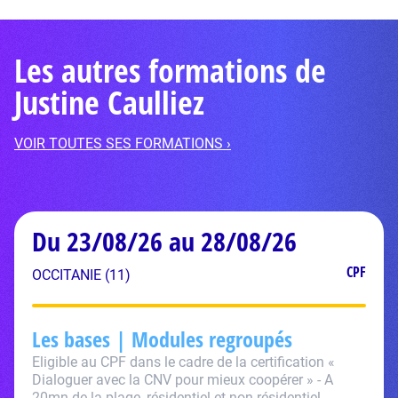
Les autres formations de
Justine Caulliez
VOIR TOUTES SES FORMATIONS ›
Du 23/08/26 au 28/08/26
CPF
OCCITANIE (11)
Les bases | Modules regroupés
Eligible au CPF dans le cadre de la certification «
Dialoguer avec la CNV pour mieux coopérer » - A
20mn de la plage, résidentiel et non résidentiel