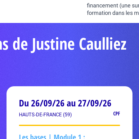
financement (une sur
formation dans les me
s de Justine Caulliez
Du 26/09/26 au 27/09/26
CPF
HAUTS-DE-FRANCE (59)
Les bases | Module 1 :