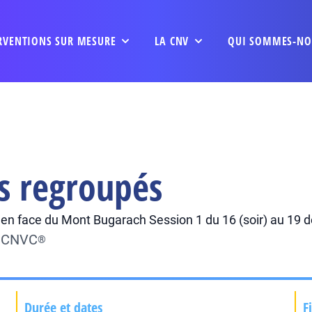
RVENTIONS SUR MESURE
LA CNV
QUI SOMMES-NO
s regroupés
el en face du Mont Bugarach Session 1 du 16 (soir) au 19
u CNVC
®
Durée et dates
F