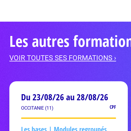
Les autres formation
VOIR TOUTES SES FORMATIONS ›
Du 23/08/26 au 28/08/26
CPF
OCCITANIE (11)
Les bases | Modules regroupés