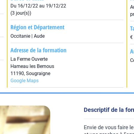
Du 16/12/22 au 19/12/22
A
(3 jour(s))
p
Région et Département
T
Occitanie | Aude
€
Adresse de la formation
A
La Ferme Ouverte
C
Hameau les Bernous
11190, Sougraigne
Google Maps
Descriptif de la fo
Envie de vous faire 