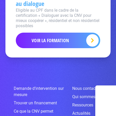
au dialogue
Eligible au CPF dans le cadre de la
certification « Dialoguer avec la CNV pour
mieux coopérer », résidentiel et non résidentiel
possibles
VOIR LA FORMATION
Demande d’intervention sur
Nous contacter
mesure
Qui sommes-nous ?
Trouver un financement
Ressources
Ce que la CNV permet
Actualités