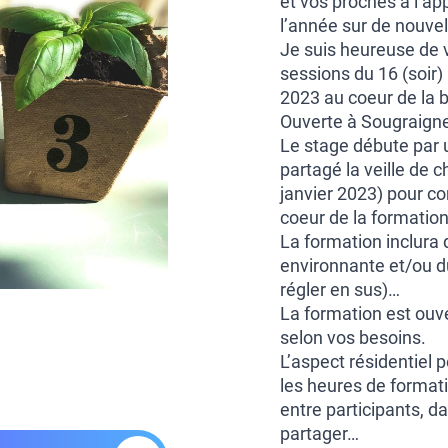
et vos proches à l’a
l’année sur de nouvel
Je suis heureuse de 
sessions du 16 (soir)
2023 au coeur de la b
Ouverte
à Sougraigne
Le stage débute par 
partagé la veille de 
janvier 2023) pour co
coeur de la formation
La formation inclura 
environnante et/ou d
régler en sus)…
La formation est ouv
selon vos besoins.
L’aspect résidentiel
les heures de formati
entre participants, d
partager…