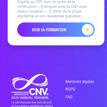
Eligible au CPF dans le cadre de la
certification « Dialoguer avec la CNV pour
mieux coopérer » - A 20mn de la plage,
résidentiel et non résidentiel possibles
VOIR LA FORMATION
Mentions légales
RGPD
FAQ
Le site français des formatrices
et formateurs certifiés du Centre