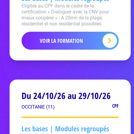
Eligible au CPF dans le cadre de la
certification « Dialoguer avec la CNV pour
mieux coopérer » - A 20mn de la plage,
résidentiel et non résidentiel possibles
VOIR LA FORMATION
Du 24/10/26 au 29/10/26
CPF
OCCITANIE (11)
Les bases | Modules regroupés