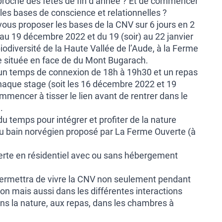
pproche des fêtes de fin d’année ? Et de commencer
les bases de conscience et relationnelles ?
vous proposer les bases de la CNV sur 6 jours en 2
 au 19 décembre 2022 et du 19 (soir) au 22 janvier
iodiversité de la Haute Vallée de l’Aude, à la
Ferme
 située en face de du Mont Bugarach.
un temps de connexion de 18h à 19h30 et un repas
chaque stage (soit les 16 décembre 2022 et 19
mmencer à tisser le lien avant de rentrer dans le
.
du temps pour intégrer et profiter de la nature
u bain norvégien proposé par La Ferme Ouverte (à
erte en résidentiel avec ou sans hébergement
 permettra de vivre la CNV non seulement pendant
on mais aussi dans les différentes interactions
ans la nature, aux repas, dans les chambres à