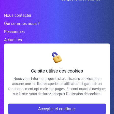
Nous contacter
Qui sommes-nous ?
Ressources
Actualités
Inscrivez-vous à la newsletter
Ce site utilise des cookies
Nous vous informons que le site utilise des cookies pour
assurer une meilleure expérience utilisateur et garantir un
J'accepte de recevoir vos e-mails et confirme avoir pris connaissance de
fonctionnement optimale des pages. En continuant à naviguer
votre politique de confidentialité et mentions légales.
sur le site, vous déclarez accepter l'utilisation de cookies.
S'INSCRIRE
Accepter et continuer