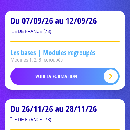
Du 07/09/26 au 12/09/26
ÎLE-DE-FRANCE (78)
Les bases | Modules regroupés
Modules 1, 2, 3 regroupés
VOIR LA FORMATION
Du 26/11/26 au 28/11/26
ÎLE-DE-FRANCE (78)