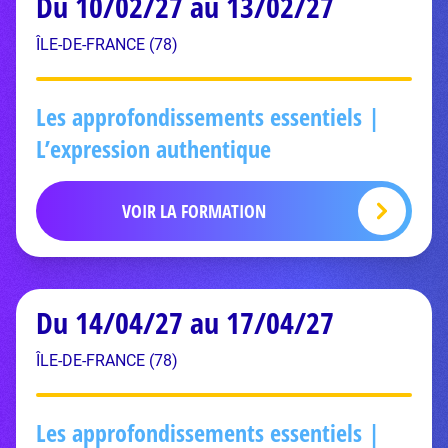
Du 10/02/27 au 13/02/27
ÎLE-DE-FRANCE (78)
Les approfondissements essentiels |
L’expression authentique
VOIR LA FORMATION
Du 14/04/27 au 17/04/27
ÎLE-DE-FRANCE (78)
Les approfondissements essentiels |