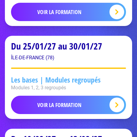
VOIR LA FORMATION
Du 25/01/27 au 30/01/27
ÎLE-DE-FRANCE (78)
Les bases | Modules regroupés
Modules 1, 2, 3 regroupés
VOIR LA FORMATION