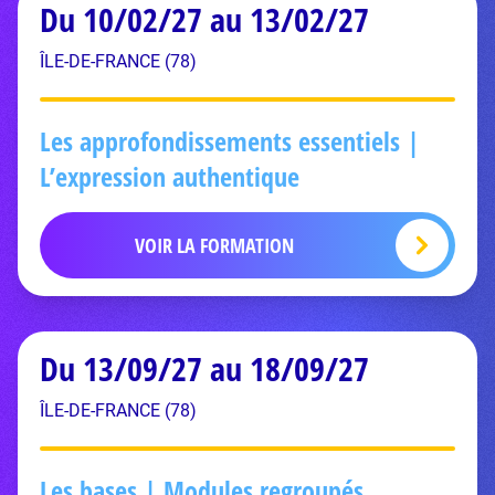
Du 10/02/27 au 13/02/27
ÎLE-DE-FRANCE (78)
Les approfondissements essentiels |
L’expression authentique
VOIR LA FORMATION
Du 13/09/27 au 18/09/27
ÎLE-DE-FRANCE (78)
Les bases | Modules regroupés