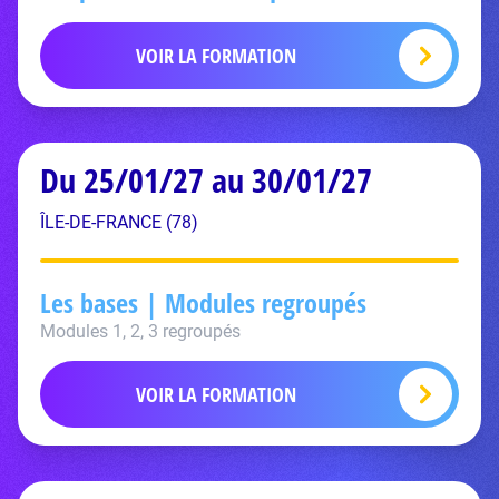
VOIR LA FORMATION
Du 25/01/27 au 30/01/27
ÎLE-DE-FRANCE (78)
Les bases | Modules regroupés
Modules 1, 2, 3 regroupés
VOIR LA FORMATION