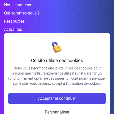
Nous contacter
Qui sommes-nous ?
Ressources
Actualités
Inscrivez-vous à la newsletter
Ce site utilise des cookies
Nous vous informons que le site utilise des cookies pour
assurer une meilleure expérience utilisateur et garantir un
J'accepte de recevoir vos e-mails et confirme avoir pris connaissance de
fonctionnement optimale des pages. En continuant à naviguer
votre politique de confidentialité et mentions légales.
sur le site, vous déclarez accepter l'utilisation de cookies.
S'INSCRIRE
Accepter et continuer
Personnaliser