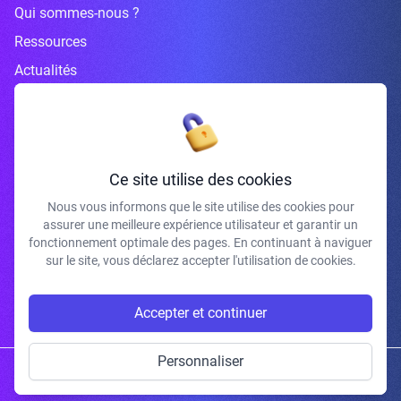
Qui sommes-nous ?
Ressources
Actualités
Inscrivez-vous à la newsletter
Ce site utilise des cookies
Nous vous informons que le site utilise des cookies pour
assurer une meilleure expérience utilisateur et garantir un
fonctionnement optimale des pages. En continuant à naviguer
J'accepte de recevoir vos e-mails et confirme avoir pris connaissance de
votre politique de confidentialité et mentions légales.
sur le site, vous déclarez accepter l'utilisation de cookies.
S'INSCRIRE
Accepter et continuer
Personnaliser
Copyright © 2026 | Gum Studio. Tous droits réservés.