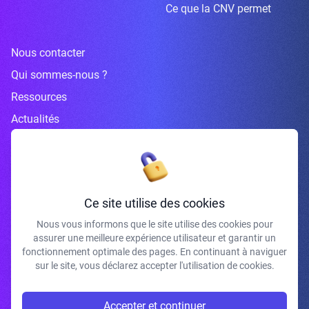
Ce que la CNV permet
Nous contacter
Qui sommes-nous ?
Ressources
Actualités
Inscrivez-vous à la newsletter
Ce site utilise des cookies
Nous vous informons que le site utilise des cookies pour
assurer une meilleure expérience utilisateur et garantir un
J'accepte de recevoir vos e-mails et confirme avoir pris connaissance de
fonctionnement optimale des pages. En continuant à naviguer
votre politique de confidentialité et mentions légales.
sur le site, vous déclarez accepter l'utilisation de cookies.
S'INSCRIRE
Accepter et continuer