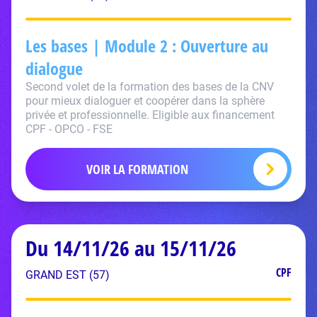
Les bases | Module 2 : Ouverture au
dialogue
Second volet de la formation des bases de la CNV
pour mieux dialoguer et coopérer dans la sphère
privée et professionnelle. Eligible aux financement
CPF - OPCO - FSE
VOIR LA FORMATION
Du 14/11/26 au 15/11/26
CPF
GRAND EST (57)