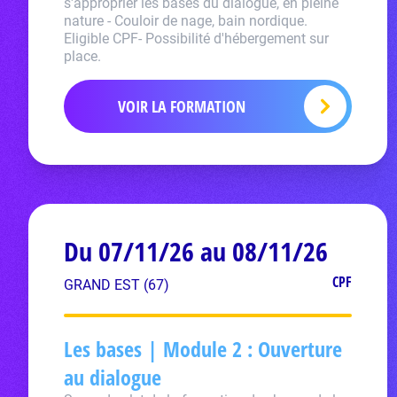
s'approprier les bases du dialogue, en pleine
nature - Couloir de nage, bain nordique.
Eligible CPF- Possibilité d'hébergement sur
place.
VOIR LA FORMATION
Du 07/11/26 au 08/11/26
CPF
GRAND EST (67)
Les bases | Module 2 : Ouverture
au dialogue