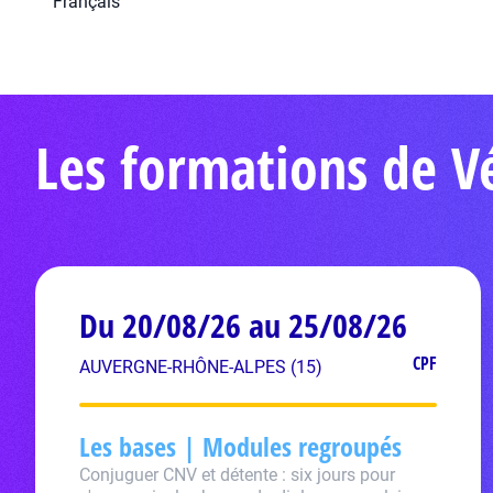
Français
Les formations de 
Du 20/08/26 au 25/08/26
CPF
AUVERGNE-RHÔNE-ALPES (15)
Les bases | Modules regroupés
Conjuguer CNV et détente : six jours pour