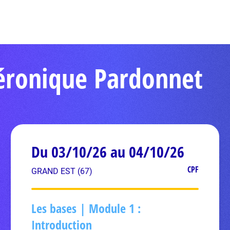
Véronique Pardonnet
Du 03/10/26 au 04/10/26
CPF
GRAND EST (67)
Les bases | Module 1 :
Introduction