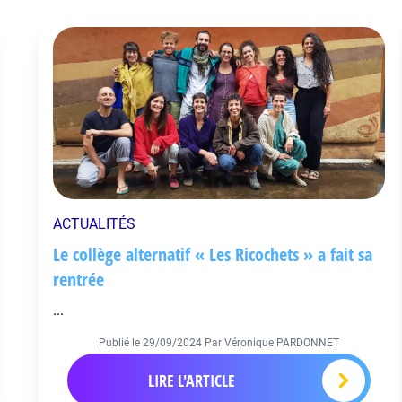
ACTUALITÉS
Le collège alternatif « Les Ricochets » a fait sa
rentrée
...
Publié le
29/09/2024
Par Véronique PARDONNET
LIRE L'ARTICLE