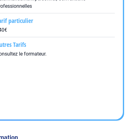
rofessionnelles
arif particulier
40€
utres Tarifs
onsultez le formateur.
rmation