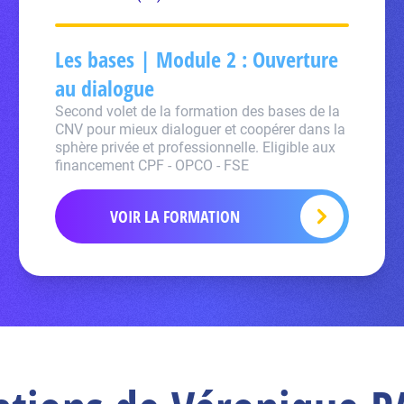
Les bases | Module 2 : Ouverture
au dialogue
Second volet de la formation des bases de la
CNV pour mieux dialoguer et coopérer dans la
sphère privée et professionnelle. Eligible aux
financement CPF - OPCO - FSE
VOIR LA FORMATION