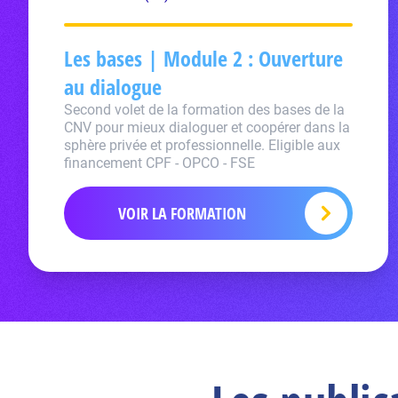
Les bases | Module 2 : Ouverture
au dialogue
Second volet de la formation des bases de la
CNV pour mieux dialoguer et coopérer dans la
sphère privée et professionnelle. Eligible aux
financement CPF - OPCO - FSE
VOIR LA FORMATION