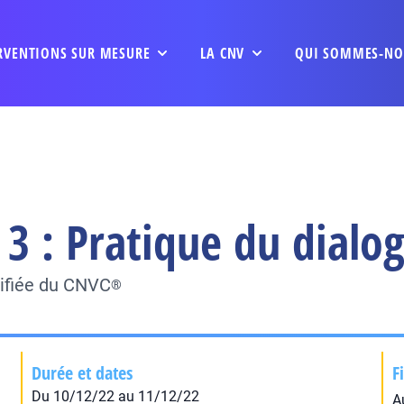
RVENTIONS SUR MESURE
LA CNV
QUI SOMMES-NO
3 : Pratique du dialo
tifiée du CNVC
®
Durée et dates
F
Du 10/12/22 au 11/12/22
A