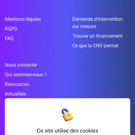
Mentions légales
Demande d’intervention
sur mesure
RGPD
Trouver un financement
FAQ
Ce que la CNV permet
Nous contacter
Qui sommes-nous ?
Ressources
Actualités
Inscrivez-vous à la newsletter
Ce site utilise des cookies