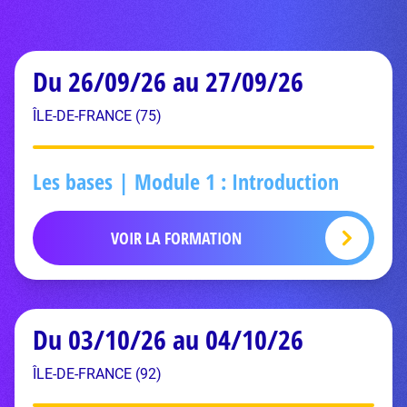
Du 26/09/26 au 27/09/26
ÎLE-DE-FRANCE (75)
Les bases | Module 1 : Introduction
VOIR LA FORMATION
Du 03/10/26 au 04/10/26
ÎLE-DE-FRANCE (92)