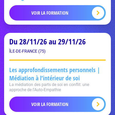
VOIR LA FORMATION
Du 28/11/26 au 29/11/26
ÎLE-DE-FRANCE (75)
Les approfondissements personnels |
Médiation à l’intérieur de soi
La médiation des parts de soi en conflit: une
approche de l'Auto-Empathie
VOIR LA FORMATION