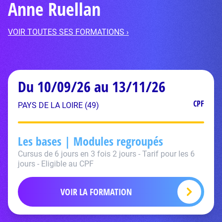
Anne Ruellan
VOIR TOUTES SES FORMATIONS ›
Du 10/09/26 au 13/11/26
CPF
PAYS DE LA LOIRE (49)
Les bases | Modules regroupés
Cursus de 6 jours en 3 fois 2 jours - Tarif pour les 6
jours - Eligible au CPF
VOIR LA FORMATION