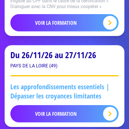
Eligible au CPF dans le cadre de la certification «
Dialoguer avec la CNV pour mieux coopérer »
VOIR LA FORMATION
Du 26/11/26 au 27/11/26
PAYS DE LA LOIRE (49)
Les approfondissements essentiels |
Dépasser les croyances limitantes
VOIR LA FORMATION