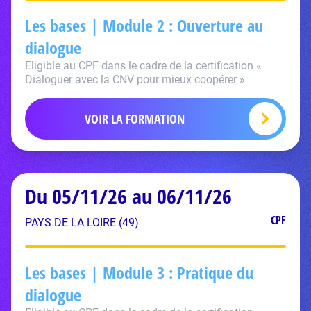
Les bases | Module 2 : Ouverture au
dialogue
Eligible au CPF dans le cadre de la certification «
Dialoguer avec la CNV pour mieux coopérer »
VOIR LA FORMATION
Du 05/11/26 au 06/11/26
CPF
PAYS DE LA LOIRE (49)
Les bases | Module 3 : Pratique du
dialogue