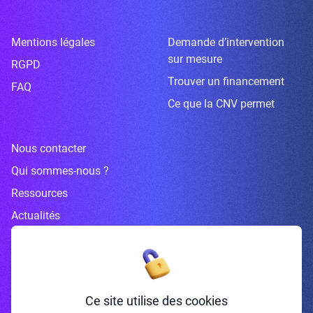
Mentions légales
Demande d’intervention
sur mesure
RGPD
Trouver un financement
FAQ
Ce que la CNV permet
Nous contacter
Qui sommes-nous ?
Ressources
Actualités
Inscrivez-vous à la newsletter
Ce site utilise des cookies