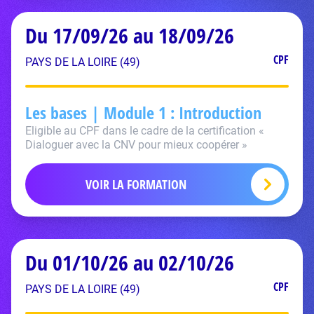
Du 17/09/26 au 18/09/26
CPF
PAYS DE LA LOIRE (49)
Les bases | Module 1 : Introduction
Eligible au CPF dans le cadre de la certification «
Dialoguer avec la CNV pour mieux coopérer »
VOIR LA FORMATION
Du 01/10/26 au 02/10/26
CPF
PAYS DE LA LOIRE (49)