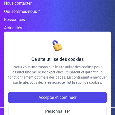
Nous contacter
Qui sommes-nous ?
Ressources
Actualités
Inscrivez-vous à la newsletter
Ce site utilise des cookies
Nous vous informons que le site utilise des cookies pour
assurer une meilleure expérience utilisateur et garantir un
J'accepte de recevoir vos e-mails et confirme avoir pris connaissance de
fonctionnement optimale des pages. En continuant à naviguer
votre politique de confidentialité et mentions légales.
sur le site, vous déclarez accepter l'utilisation de cookies.
S'INSCRIRE
Accepter et continuer
Personnaliser
Copyright © 2026 | Gum Studio. Tous droits réservés.