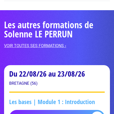
Les autres formations de
Solenne LE PERRUN
VOIR TOUTES SES FORMATIONS ›
Du 22/08/26 au 23/08/26
BRETAGNE (56)
Les bases | Module 1 : Introduction