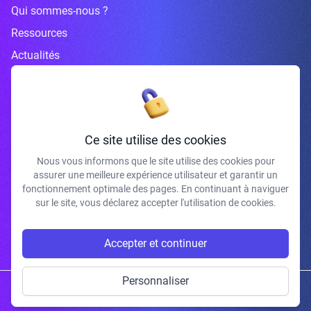
Qui sommes-nous ?
Ressources
Actualités
Inscrivez-vous à la newsletter
Ce site utilise des cookies
Nous vous informons que le site utilise des cookies pour
assurer une meilleure expérience utilisateur et garantir un
J'accepte de recevoir vos e-mails et confirme avoir pris connaissance de
fonctionnement optimale des pages. En continuant à naviguer
votre politique de confidentialité et mentions légales.
sur le site, vous déclarez accepter l'utilisation de cookies.
S'INSCRIRE
Accepter et continuer
Personnaliser
Copyright © 2026 | Gum Studio. Tous droits réservés.