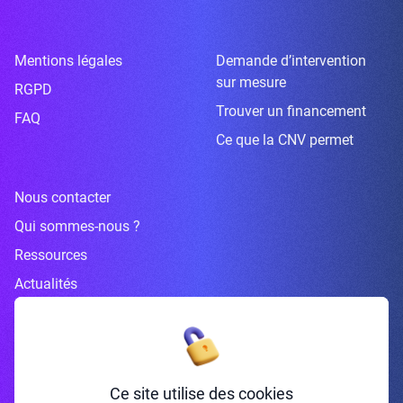
Mentions légales
Demande d’intervention
sur mesure
RGPD
Trouver un financement
FAQ
Ce que la CNV permet
Nous contacter
Qui sommes-nous ?
Ressources
Actualités
Inscrivez-vous à la newsletter
Ce site utilise des cookies