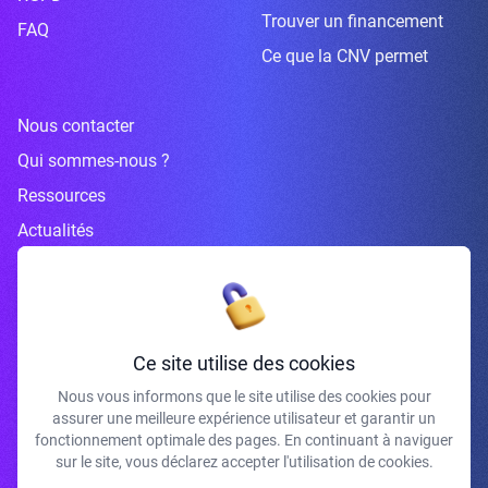
Trouver un financement
FAQ
Ce que la CNV permet
Nous contacter
Qui sommes-nous ?
Ressources
Actualités
Inscrivez-vous à la newsletter
Ce site utilise des cookies
Nous vous informons que le site utilise des cookies pour
assurer une meilleure expérience utilisateur et garantir un
J'accepte de recevoir vos e-mails et confirme avoir pris connaissance de
fonctionnement optimale des pages. En continuant à naviguer
votre politique de confidentialité et mentions légales.
sur le site, vous déclarez accepter l'utilisation de cookies.