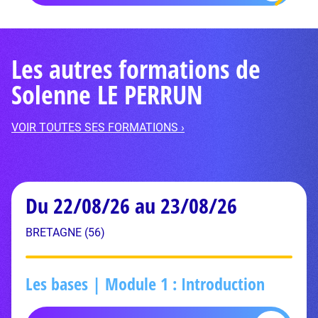
Les autres formations de
Solenne LE PERRUN
VOIR TOUTES SES FORMATIONS ›
Du 22/08/26 au 23/08/26
BRETAGNE (56)
Les bases | Module 1 : Introduction