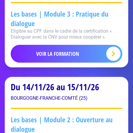
Les bases | Module 3 : Pratique du
dialogue
Eligible au CPF dans le cadre de la certification «
Dialoguer avec la CNV pour mieux coopérer ».
VOIR LA FORMATION
Du 14/11/26 au 15/11/26
BOURGOGNE-FRANCHE-COMTÉ (25)
Les bases | Module 2 : Ouverture au
dialogue