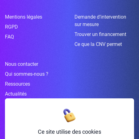
Mentions légales
Demande d’intervention
sur mesure
RGPD
Trouver un financement
FAQ
Ce que la CNV permet
Nous contacter
Qui sommes-nous ?
Ressources
Actualités
Inscrivez-vous à la newsletter
Ce site utilise des cookies