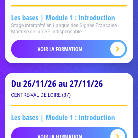
Les bases | Module 1 : Introduction
Stage interprété en Langue des Signes Française -
Maîtrise de la LSF indispensable
VOIR LA FORMATION
Du 26/11/26 au 27/11/26
CENTRE-VAL DE LOIRE (37)
Les bases | Module 1 : Introduction
VOIR LA FORMATION