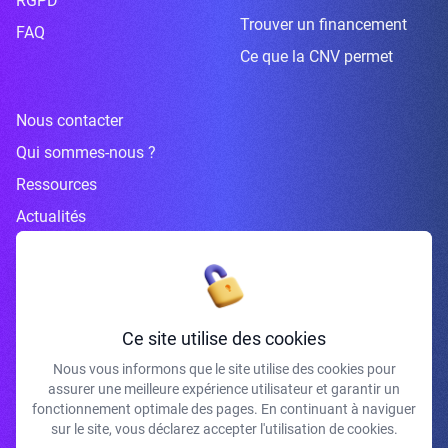
RGPD
Trouver un financement
FAQ
Ce que la CNV permet
Nous contacter
Qui sommes-nous ?
Ressources
Actualités
Inscrivez-vous à la newsletter
Ce site utilise des cookies
Nous vous informons que le site utilise des cookies pour
assurer une meilleure expérience utilisateur et garantir un
J'accepte de recevoir vos e-mails et confirme avoir pris connaissance de
fonctionnement optimale des pages. En continuant à naviguer
votre politique de confidentialité et mentions légales.
sur le site, vous déclarez accepter l'utilisation de cookies.