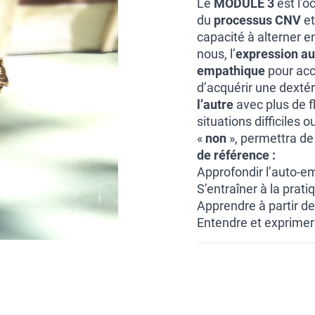
Le
MODULE 3
est l’o
du
processus CNV
et
capacité à alterner en
nous, l’
expression au
empathique
pour accu
d’acquérir une dextér
l’autre
avec plus de fl
situations difficiles
«
non
», permettra de
de référence :
Approfondir l’auto-e
S’entraîner à la prat
Apprendre à partir de
Entendre et exprimer