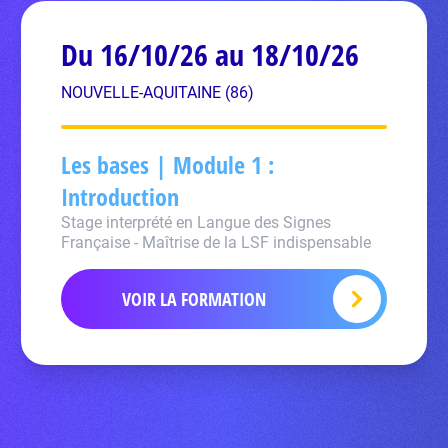
Du 16/10/26 au 18/10/26
NOUVELLE-AQUITAINE (86)
Les bases | Module 1 :
Introduction
Stage interprété en Langue des Signes
Française - Maîtrise de la LSF indispensable
VOIR LA FORMATION