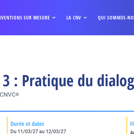
RVENTIONS SUR MESURE
LA CNV
QUI SOMMES-NO
3 : Pratique du dialo
u CNVC
®
Durée et dates
F
Du 11/03/27 au 12/03/27
A