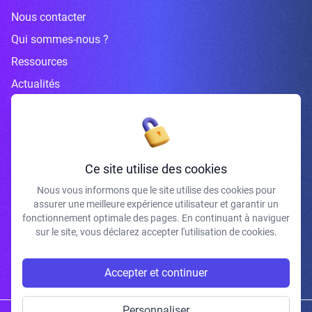
Nous contacter
Qui sommes-nous ?
Ressources
Actualités
Inscrivez-vous à la newsletter
Ce site utilise des cookies
Nous vous informons que le site utilise des cookies pour
assurer une meilleure expérience utilisateur et garantir un
J'accepte de recevoir vos e-mails et confirme avoir pris connaissance de
fonctionnement optimale des pages. En continuant à naviguer
votre politique de confidentialité et mentions légales.
sur le site, vous déclarez accepter l'utilisation de cookies.
S'INSCRIRE
Accepter et continuer
Personnaliser