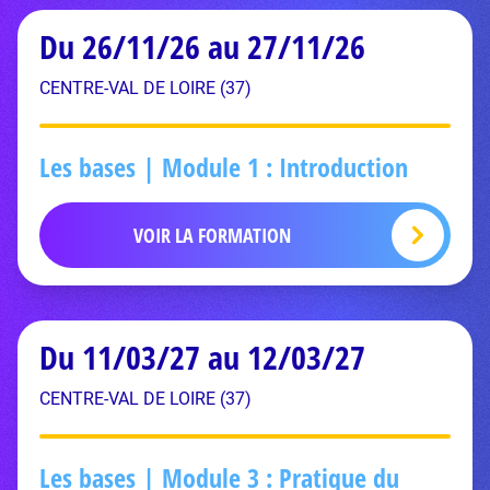
Du 26/11/26 au 27/11/26
CENTRE-VAL DE LOIRE (37)
Les bases | Module 1 : Introduction
VOIR LA FORMATION
Du 11/03/27 au 12/03/27
CENTRE-VAL DE LOIRE (37)
Les bases | Module 3 : Pratique du