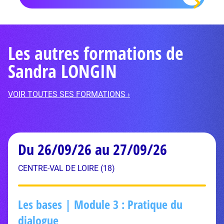
Les autres formations de
Sandra LONGIN
VOIR TOUTES SES FORMATIONS ›
Du 26/09/26 au 27/09/26
CENTRE-VAL DE LOIRE (18)
Les bases | Module 3 : Pratique du
dialogue