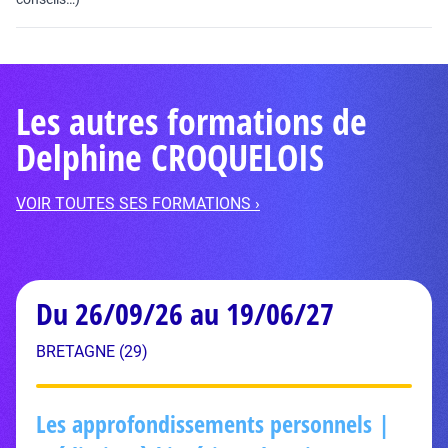
Les autres formations de
Delphine CROQUELOIS
VOIR TOUTES SES FORMATIONS ›
Du 26/09/26 au 19/06/27
BRETAGNE (29)
Les approfondissements personnels |