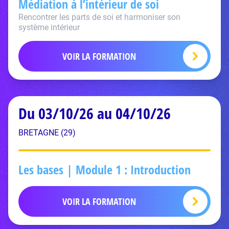
Médiation à l’intérieur de soi
Rencontrer les parts de soi et harmoniser son
système intérieur
VOIR LA FORMATION
Du 03/10/26 au 04/10/26
BRETAGNE (29)
Les bases | Module 1 : Introduction
VOIR LA FORMATION