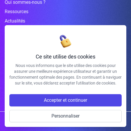
Qui sommes-nous ?
Ressources
Actualités
Inscrivez-vous à la newsletter
Ce site utilise des cookies
Nous vous informons que le site utilise des cookies pour
assurer une meilleure expérience utilisateur et garantir un
J'accepte de recevoir vos e-mails et confirme avoir pris connaissance de
fonctionnement optimale des pages. En continuant à naviguer
votre politique de confidentialité et mentions légales.
sur le site, vous déclarez accepter l'utilisation de cookies.
S'INSCRIRE
Accepter et continuer
Personnaliser
Copyright © 2026 | Gum Studio. Tous droits réservés.