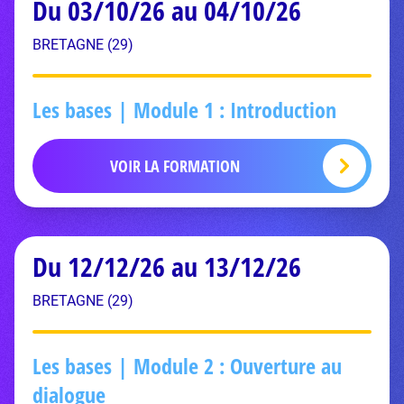
Du 03/10/26 au 04/10/26
BRETAGNE (29)
Les bases | Module 1 : Introduction
VOIR LA FORMATION
Du 12/12/26 au 13/12/26
BRETAGNE (29)
Les bases | Module 2 : Ouverture au
dialogue