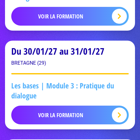
VOIR LA FORMATION
Du 30/01/27 au 31/01/27
BRETAGNE (29)
Les bases | Module 3 : Pratique du
dialogue
VOIR LA FORMATION