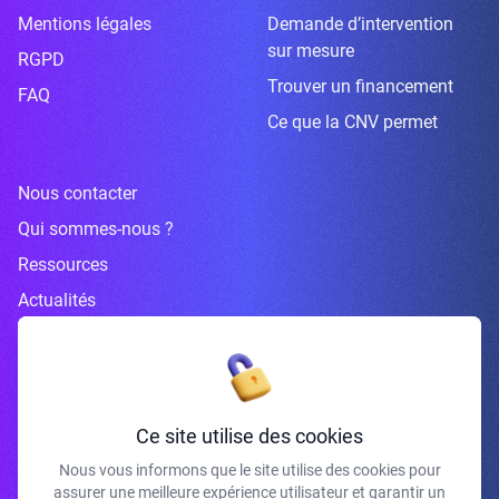
Mentions légales
Demande d’intervention
sur mesure
RGPD
Trouver un financement
FAQ
Ce que la CNV permet
Nous contacter
Qui sommes-nous ?
Ressources
Actualités
Inscrivez-vous à la newsletter
Ce site utilise des cookies
Nous vous informons que le site utilise des cookies pour
assurer une meilleure expérience utilisateur et garantir un