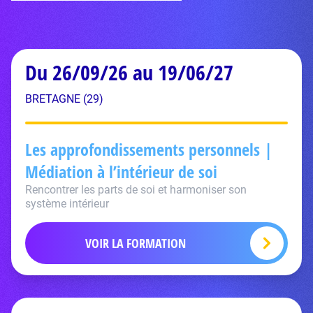
Du 26/09/26 au 19/06/27
BRETAGNE (29)
Les approfondissements personnels |
Médiation à l’intérieur de soi
Rencontrer les parts de soi et harmoniser son
système intérieur
VOIR LA FORMATION