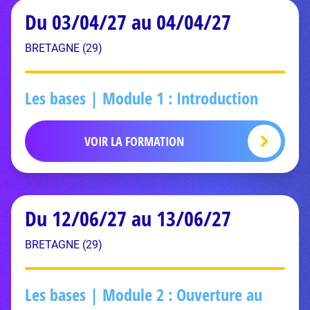
Du 03/04/27 au 04/04/27
BRETAGNE (29)
Les bases | Module 1 : Introduction
VOIR LA FORMATION
Du 12/06/27 au 13/06/27
BRETAGNE (29)
Les bases | Module 2 : Ouverture au