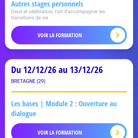
Autres stages personnels
Deuil et célébration, l'art d'accompagner les
transitions de vie
VOIR LA FORMATION
Du 12/12/26 au 13/12/26
BRETAGNE (29)
Les bases | Module 2 : Ouverture au
dialogue
VOIR LA FORMATION