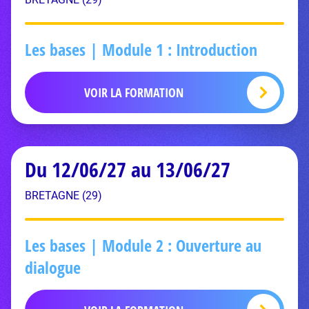
Les bases | Module 1 : Introduction
VOIR LA FORMATION
Du 12/06/27 au 13/06/27
BRETAGNE (29)
Les bases | Module 2 : Ouverture au
dialogue