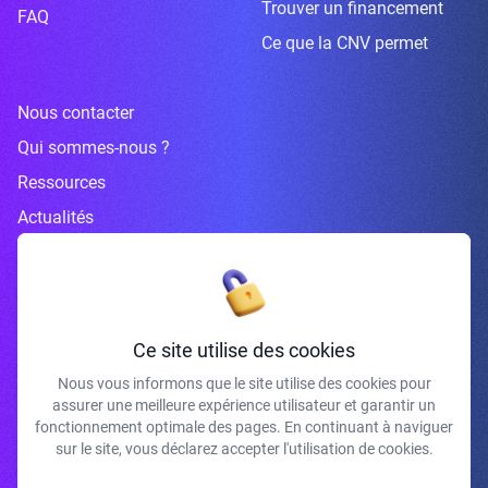
Trouver un financement
FAQ
Ce que la CNV permet
Nous contacter
Qui sommes-nous ?
Ressources
Actualités
Inscrivez-vous à la newsletter
Ce site utilise des cookies
Nous vous informons que le site utilise des cookies pour
assurer une meilleure expérience utilisateur et garantir un
J'accepte de recevoir vos e-mails et confirme avoir pris connaissance de
fonctionnement optimale des pages. En continuant à naviguer
votre politique de confidentialité et mentions légales.
sur le site, vous déclarez accepter l'utilisation de cookies.